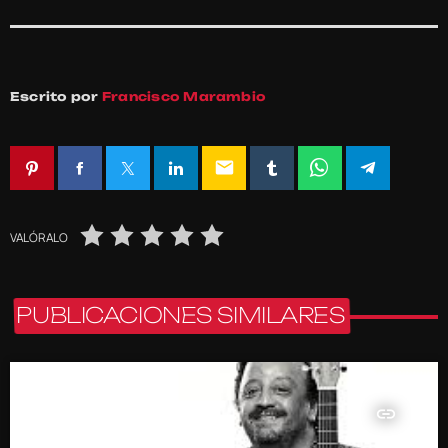
Escrito por
Francisco Marambio
email
VALÓRALO
PUBLICACIONES SIMILARES
insert_link