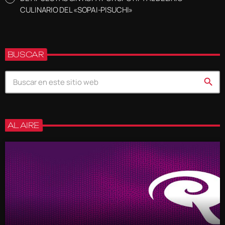
CULINARIO DEL «SOPAI-PISUCHI»
BUSCAR
search
AL AIRE