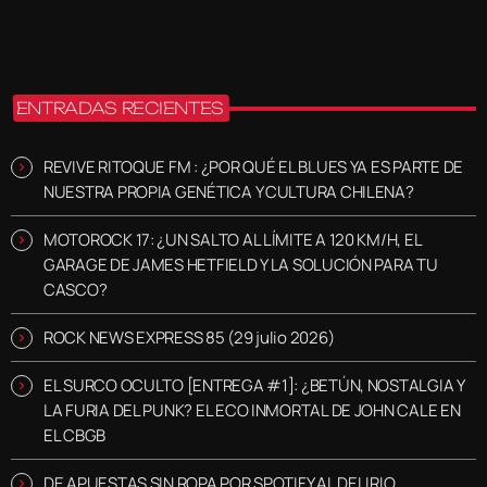
ENTRADAS RECIENTES
REVIVE RITOQUE FM : ¿POR QUÉ EL BLUES YA ES PARTE DE
NUESTRA PROPIA GENÉTICA Y CULTURA CHILENA?
MOTOROCK 17: ¿UN SALTO AL LÍMITE A 120 KM/H, EL
GARAGE DE JAMES HETFIELD Y LA SOLUCIÓN PARA TU
CASCO?
ROCK NEWS EXPRESS 85 (29 julio 2026)
EL SURCO OCULTO [ENTREGA #1]: ¿BETÚN, NOSTALGIA Y
LA FURIA DEL PUNK? EL ECO INMORTAL DE JOHN CALE EN
EL CBGB
DE APUESTAS SIN ROPA POR SPOTIFY AL DELIRIO