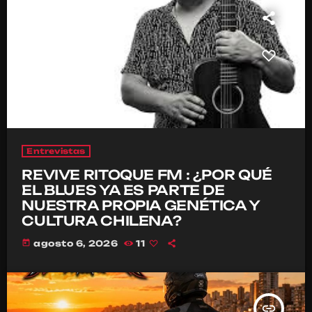
Entrevistas
REVIVE RITOQUE FM : ¿POR QUÉ
EL BLUES YA ES PARTE DE
NUESTRA PROPIA GENÉTICA Y
CULTURA CHILENA?
today
agosto 6, 2026
11
insert_link