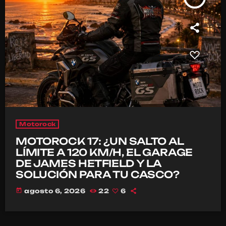
Motorock
MOTOROCK 17: ¿UN SALTO AL
LÍMITE A 120 KM/H, EL GARAGE
DE JAMES HETFIELD Y LA
SOLUCIÓN PARA TU CASCO?
today
agosto 6, 2026
22
6