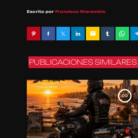
Escrito por
Francisco Marambio
email
PUBLICACIONES SIMILARES
insert_link