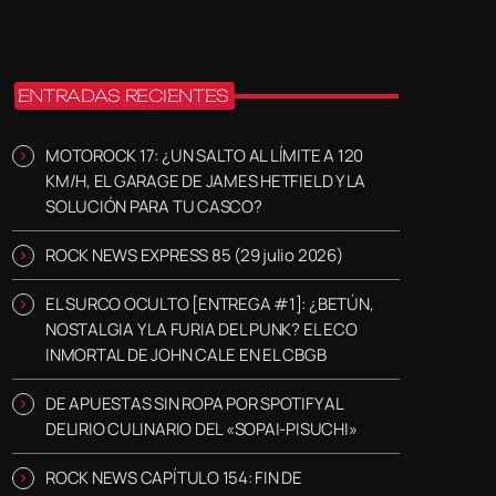
ENTRADAS RECIENTES
MOTOROCK 17: ¿UN SALTO AL LÍMITE A 120
KM/H, EL GARAGE DE JAMES HETFIELD Y LA
SOLUCIÓN PARA TU CASCO?
ROCK NEWS EXPRESS 85 (29 julio 2026)
EL SURCO OCULTO [ENTREGA #1]: ¿BETÚN,
NOSTALGIA Y LA FURIA DEL PUNK? EL ECO
INMORTAL DE JOHN CALE EN EL CBGB
DE APUESTAS SIN ROPA POR SPOTIFY AL
DELIRIO CULINARIO DEL «SOPAI-PISUCHI»
ROCK NEWS CAPÍTULO 154: FIN DE