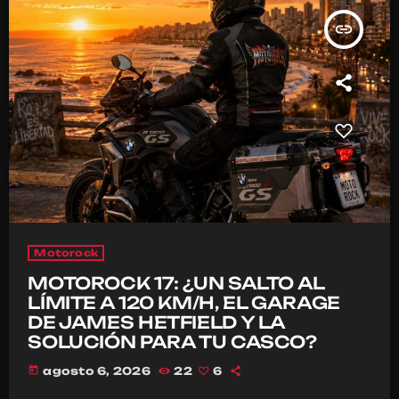
insert_link
Motorock
MOTOROCK 17: ¿UN SALTO AL
LÍMITE A 120 KM/H, EL GARAGE
DE JAMES HETFIELD Y LA
SOLUCIÓN PARA TU CASCO?
today
agosto 6, 2026
22
6