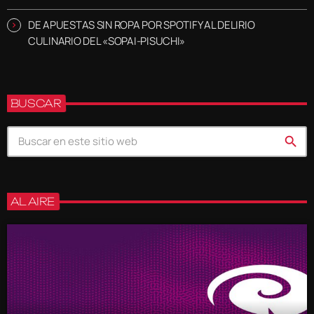
DE APUESTAS SIN ROPA POR SPOTIFY AL DELIRIO
CULINARIO DEL «SOPAI-PISUCHI»
BUSCAR
search
AL AIRE