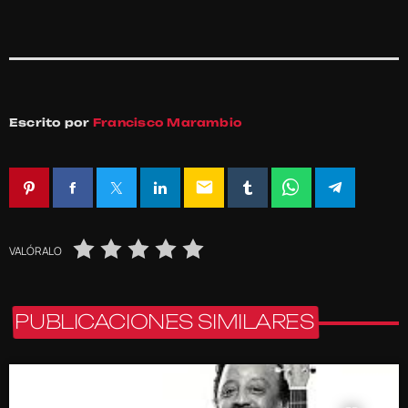
Escrito por
Francisco Marambio
email
VALÓRALO
PUBLICACIONES SIMILARES