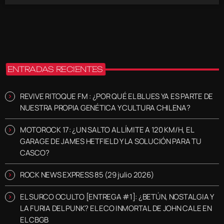
ENTRADAS RECIENTES
REVIVE RITOQUE FM : ¿POR QUÉ EL BLUES YA ES PARTE DE
NUESTRA PROPIA GENÉTICA Y CULTURA CHILENA?
MOTOROCK 17: ¿UN SALTO AL LÍMITE A 120 KM/H, EL
GARAGE DE JAMES HETFIELD Y LA SOLUCIÓN PARA TU
CASCO?
ROCK NEWS EXPRESS 85 (29 julio 2026)
EL SURCO OCULTO [ENTREGA #1]: ¿BETÚN, NOSTALGIA Y
LA FURIA DEL PUNK? EL ECO INMORTAL DE JOHN CALE EN
EL CBGB