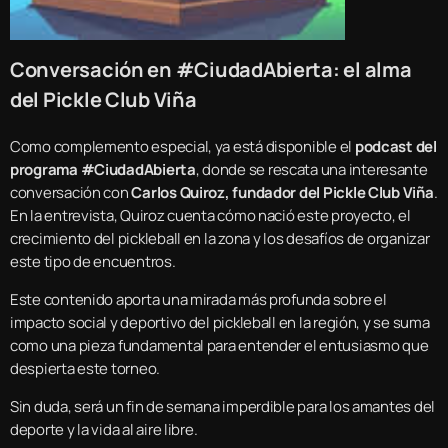
Conversación en #CiudadAbierta: el alma
del Pickle Club Viña
Como complemento especial, ya está disponible el
podcast del
programa #CiudadAbierta
, donde se rescata una interesante
conversación con
Carlos Quiroz, fundador del Pickle Club Viña
.
En la entrevista, Quiroz cuenta cómo nació este proyecto, el
crecimiento del pickleball en la zona y los desafíos de organizar
este tipo de encuentros.
Este contenido aporta una mirada más profunda sobre el
impacto social y deportivo del pickleball en la región, y se suma
como una pieza fundamental para entender el entusiasmo que
despierta este torneo.
Sin duda, será un fin de semana imperdible para los amantes del
deporte y la vida al aire libre.