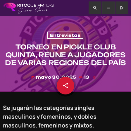
play_arrow
search
menu
Entrevistas
TORNEO EN PICKLE CLUB
QUINTA, REUNE A JUGADORES
DE VARIAS REGI0NES DEL PAÍS
mayo 30, 2025
13
today
share
email
Se jugarán las categorías singles
masculinos y femeninos, y dobles
masculinos, femeninos y mixtos.