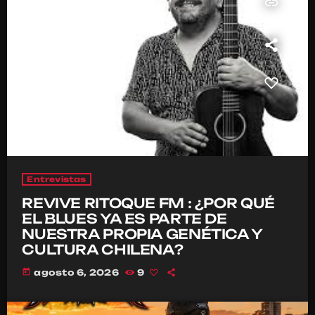
insert_link
Entrevistas
REVIVE RITOQUE FM : ¿POR QUÉ
EL BLUES YA ES PARTE DE
NUESTRA PROPIA GENÉTICA Y
CULTURA CHILENA?
today
agosto 6, 2026
9