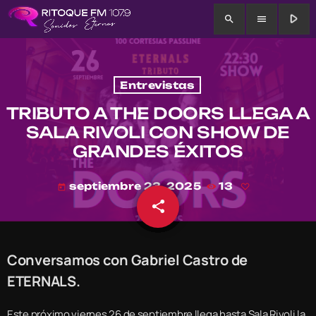
play_arrow
search
menu
Entrevistas
TRIBUTO A THE DOORS LLEGA A
SALA RIVOLI CON SHOW DE
GRANDES ÉXITOS
septiembre 23, 2025
13
today
share
email
Conversamos con Gabriel Castro de
ETERNALS.
Este próximo viernes 26 de septiembre llega hasta Sala Rivoli la