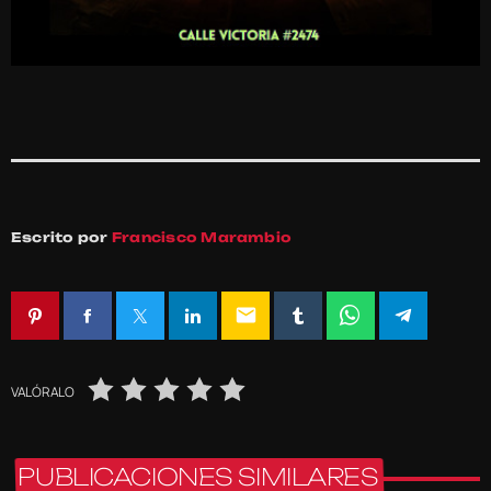
Escrito por
Francisco Marambio
email
VALÓRALO
PUBLICACIONES SIMILARES