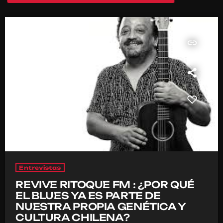
insert_link
Entrevistas
REVIVE RITOQUE FM : ¿POR QUÉ
EL BLUES YA ES PARTE DE
NUESTRA PROPIA GENÉTICA Y
CULTURA CHILENA?