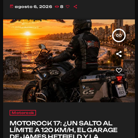
today
agosto 6, 2026
8
insert_link
Motorock
MOTOROCK 17: ¿UN SALTO AL
LÍMITE A 120 KM/H, EL GARAGE
DE JAMES HETFIELD Y LA