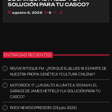
SOLUCIÓN PARA TU CASCO?
today
agosto 6, 2026
6
ENTRADAS RECIENTES
REVIVE RITOQUE FM : ¿POR QUÉ EL BLUES YA ES PARTE DE
NUESTRA PROPIA GENÉTICA Y CULTURA CHILENA?
MOTOROCK 17: ¿UN SALTO AL LÍMITE A 120 KM/H, EL
GARAGE DE JAMES HETFIELD Y LA SOLUCIÓN PARA TU
CASCO?
ROCK NEWS EXPRESS 85 (29 julio 2026)