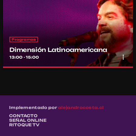
Programas
Dimensión Latinoamericana
more_vert
13:00 - 15:00
Dimensión Latinoamericana
close
Con Thelmo Aguilar
Los sonidos de un continente en la voz de su histórico conductor
Thelmo Aguilar
Implementado por
alejandrocosta.cl
CONTACTO
SEÑAL ONLINE
RITOQUE TV