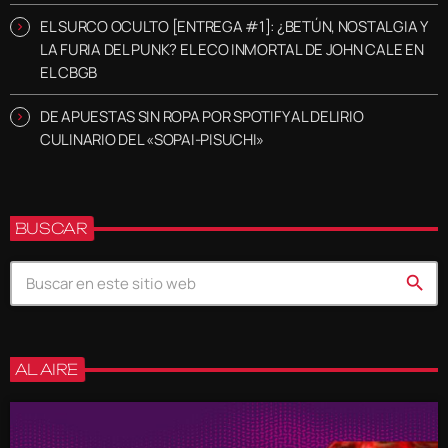
EL SURCO OCULTO [ENTREGA #1]: ¿BETÚN, NOSTALGIA Y
LA FURIA DEL PUNK? EL ECO INMORTAL DE JOHN CALE EN
EL CBGB
DE APUESTAS SIN ROPA POR SPOTIFY AL DELIRIO
CULINARIO DEL «SOPAI-PISUCHI»
BUSCAR
search
AL AIRE