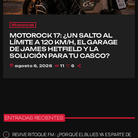
Motorock
MOTOROCK 17: ¿UN SALTO AL
LÍMITE A 120 KM/H, EL GARAGE
DE JAMES HETFIELD Y LA
SOLUCIÓN PARA TU CASCO?
today
agosto 6, 2026
11
6
ENTRADAS RECIENTES
REVIVE RITOQUE FM : ¿POR QUÉ EL BLUES YA ES PARTE DE