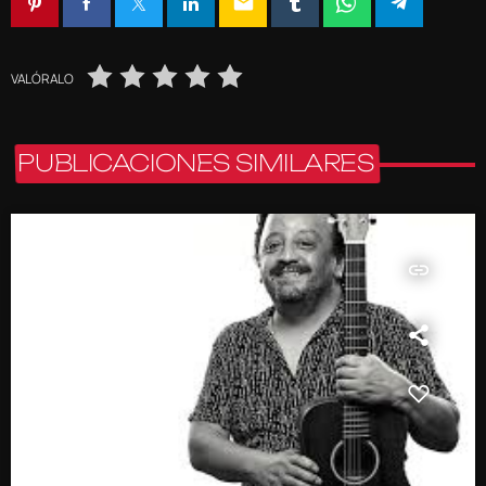
email
VALÓRALO
PUBLICACIONES SIMILARES
insert_link