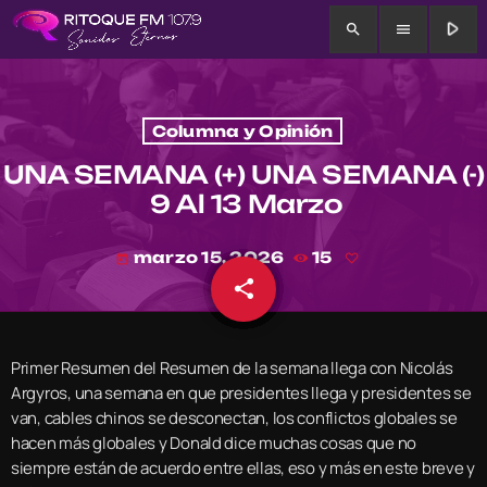
play_arrow
search
menu
Columna y Opinión
UNA SEMANA (+) UNA SEMANA (-)
9 Al 13 Marzo
marzo 15, 2026
15
today
share
email
Primer Resumen del Resumen de la semana llega con Nicolás
Argyros, una semana en que presidentes llega y presidentes se
van, cables chinos se desconectan, los conflictos globales se
hacen más globales y Donald dice muchas cosas que no
siempre están de acuerdo entre ellas, eso y más en este breve y