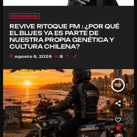
Entrevistas
REVIVE RITOQUE FM : ¿POR QUÉ
EL BLUES YA ES PARTE DE
NUESTRA PROPIA GENÉTICA Y
CULTURA CHILENA?
today
agosto 6, 2026
8
insert_link