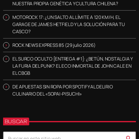
NUESTRA PROPIA GENÉTICA Y CULTURA CHILENA?
MOTOROCK 17: ¿UN SALTO AL LÍMITE A 120 KM/H, EL
GARAGE DE JAMES HETFIELD Y LA SOLUCIÓN PARA TU
CASCO?
ROCK NEWS EXPRESS 85 (29 julio 2026)
EL SURCO OCULTO [ENTREGA #1]: ¿BETÚN, NOSTALGIA Y
LA FURIA DEL PUNK? EL ECO INMORTAL DE JOHN CALE EN
EL CBGB
DE APUESTAS SIN ROPA POR SPOTIFY AL DELIRIO
CULINARIO DEL «SOPAI-PISUCHI»
BUSCAR
search