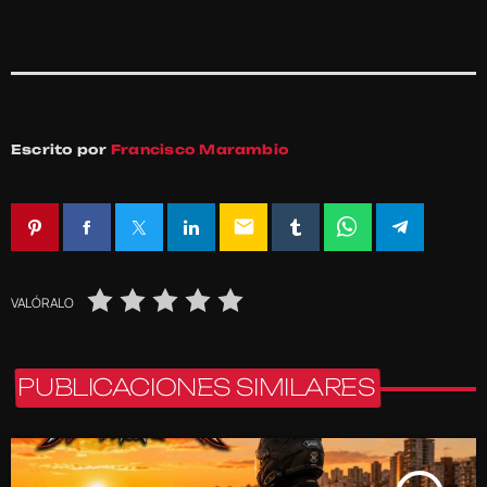
Escrito por
Francisco Marambio
email
VALÓRALO
PUBLICACIONES SIMILARES