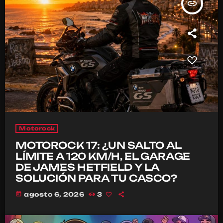
insert_link
Motorock
MOTOROCK 17: ¿UN SALTO AL
LÍMITE A 120 KM/H, EL GARAGE
DE JAMES HETFIELD Y LA
SOLUCIÓN PARA TU CASCO?
today
agosto 6, 2026
3