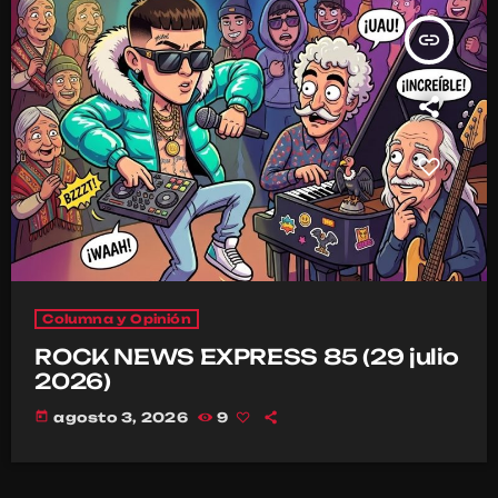
insert_link
Columna y Opinión
ROCK NEWS EXPRESS 85 (29 julio
2026)
today
agosto 3, 2026
9