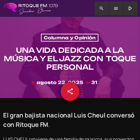
play_arrow
search
menu
Columna y Opinión
UNA VIDA DEDICADA A LA
MÚSICA Y EL JAZZ CON TOQUE
PERSONAL
agosto 22, 2025
31
today
share
email
El gran bajista nacional Luis Cheul conversó
con Ritoque FM
.
LUIS CHEUL proviene de una familia de músicos, sus proyectos