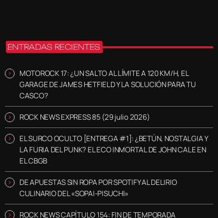
ENTRADAS RECIENTES
MOTOROCK 17: ¿UN SALTO AL LÍMITE A 120 KM/H, EL
GARAGE DE JAMES HETFIELD Y LA SOLUCIÓN PARA TU
CASCO?
ROCK NEWS EXPRESS 85 (29 julio 2026)
EL SURCO OCULTO [ENTREGA #1]: ¿BETÚN, NOSTALGIA Y
LA FURIA DEL PUNK? EL ECO INMORTAL DE JOHN CALE EN
EL CBGB
DE APUESTAS SIN ROPA POR SPOTIFY AL DELIRIO
CULINARIO DEL «SOPAI-PISUCHI»
ROCK NEWS CAPÍTULO 154: FIN DE TEMPORADA