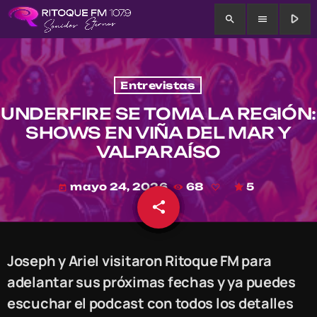
play_arrow
search
menu
Entrevistas
UNDERFIRE SE TOMA LA REGIÓN:
SHOWS EN VIÑA DEL MAR Y
VALPARAÍSO
mayo 24, 2026
68
5
today
share
email
Joseph y Ariel visitaron Ritoque FM para
adelantar sus próximas fechas y ya puedes
escuchar el podcast con todos los detalles