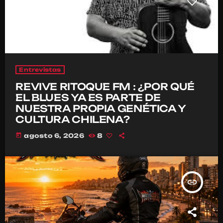
Entrevistas
REVIVE RITOQUE FM : ¿POR QUÉ
EL BLUES YA ES PARTE DE
NUESTRA PROPIA GENÉTICA Y
CULTURA CHILENA?
today
agosto 6, 2026
8
insert_link