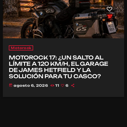
Motorock
MOTOROCK 17: ¿UN SALTO AL
LÍMITE A 120 KM/H, EL GARAGE
DE JAMES HETFIELD Y LA
SOLUCIÓN PARA TU CASCO?
today
agosto 6, 2026
11
6