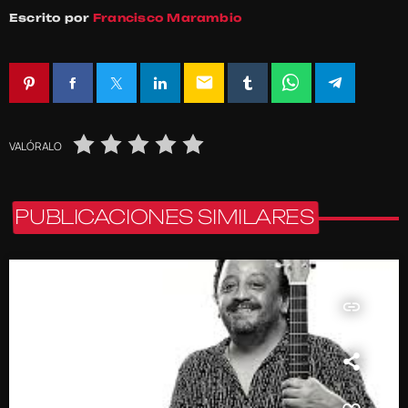
Escrito por
Francisco Marambio
email
VALÓRALO
PUBLICACIONES SIMILARES
insert_link