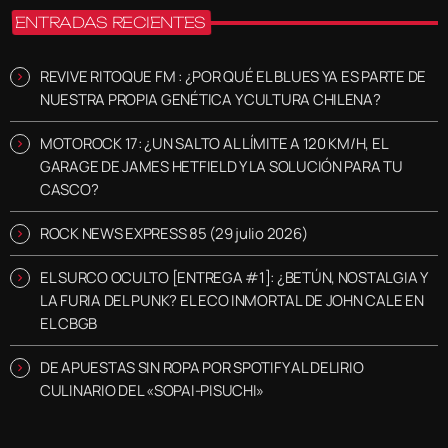
ENTRADAS RECIENTES
REVIVE RITOQUE FM : ¿POR QUÉ EL BLUES YA ES PARTE DE
NUESTRA PROPIA GENÉTICA Y CULTURA CHILENA?
MOTOROCK 17: ¿UN SALTO AL LÍMITE A 120 KM/H, EL
GARAGE DE JAMES HETFIELD Y LA SOLUCIÓN PARA TU
CASCO?
ROCK NEWS EXPRESS 85 (29 julio 2026)
EL SURCO OCULTO [ENTREGA #1]: ¿BETÚN, NOSTALGIA Y
LA FURIA DEL PUNK? EL ECO INMORTAL DE JOHN CALE EN
EL CBGB
DE APUESTAS SIN ROPA POR SPOTIFY AL DELIRIO
CULINARIO DEL «SOPAI-PISUCHI»