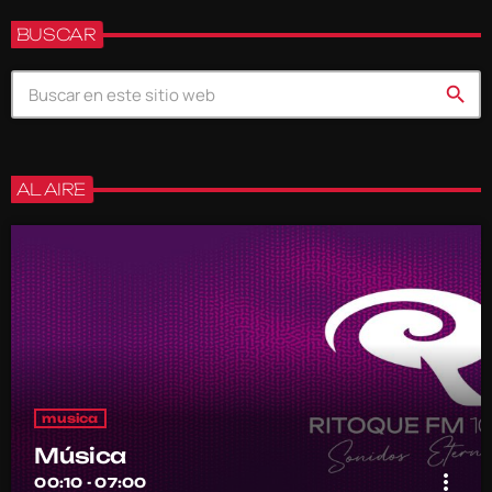
BUSCAR
search
AL AIRE
musica
Música
more_vert
00:10 - 07:00