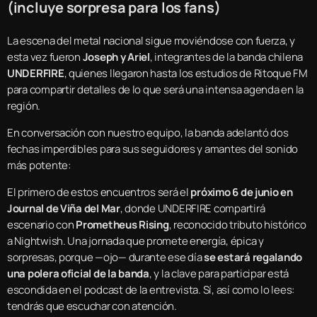
(incluye sorpresa para los fans)
La escena del metal nacional sigue moviéndose con fuerza, y
esta vez fueron
Joseph y Ariel
, integrantes de la banda chilena
UNDERFIRE
, quienes llegaron hasta los estudios de Ritoque FM
para compartir detalles de lo que será una intensa agenda en la
región.
En conversación con nuestro equipo, la banda adelantó dos
fechas imperdibles para sus seguidores y amantes del sonido
más potente:
El primero de estos encuentros será el
próximo 6 de junio en
Journal de Viña del Mar
, donde UNDERFIRE compartirá
escenario con
Prometheus Rising
, reconocido tributo histórico
a Nightwish. Una jornada que promete energía, épica y
sorpresas, porque —ojo— durante ese día
se estará regalando
una polera oficial de la banda
, y la clave para participar está
escondida en el podcast de la entrevista. Sí, así como lo lees:
tendrás que escuchar con atención.