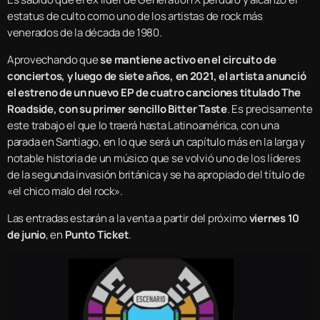
estatus de culto como uno de los artistas de rock más
venerados de la década de 1980.
Aprovechando que
se mantiene activo en el circuito de
conciertos, y luego de siete años, en 2021, el artista anunció
el estreno de un nuevo EP de cuatro canciones titulado The
Roadside, con su primer sencillo Bitter Taste
. Es precisamente
este trabajo el que lo traerá hasta Latinoamérica, con una
parada en Santiago, en lo que será un capítulo más en la larga y
notable historia de un músico que se volvió uno de los líderes
de la segunda invasión británica y se ha apropiado del título de
«el chico malo del rock».
Las entradas estarán a la venta a partir del próximo
viernes 10
de junio
, en
Punto Ticket
.