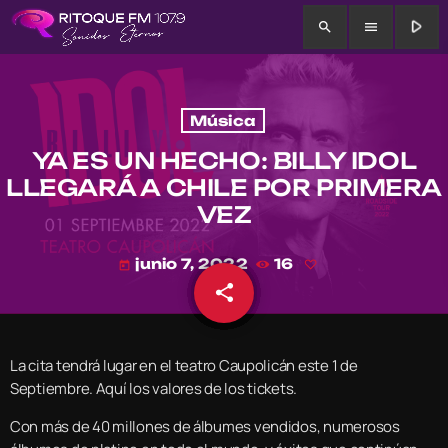
play_arrow
search
menu
Música
YA ES UN HECHO: BILLY IDOL
LLEGARÁ A CHILE POR PRIMERA
VEZ
junio 7, 2022
16
today
share
email
La cita tendrá lugar en el teatro Caupolicán este 1 de
Septiembre. Aquí los valores de los tickets.
Con más de 40 millones de álbumes vendidos, numerosos