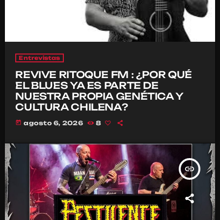
Entrevistas
REVIVE RITOQUE FM : ¿POR QUÉ
EL BLUES YA ES PARTE DE
NUESTRA PROPIA GENÉTICA Y
CULTURA CHILENA?
today
agosto 6, 2026
8
insert_link