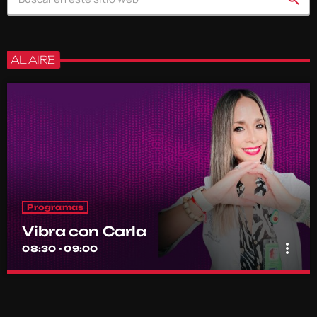
AL AIRE
Programas
Vibra con Carla
more_vert
08:30 - 09:00
Vibra con Carla
close
Con Carla Novoa