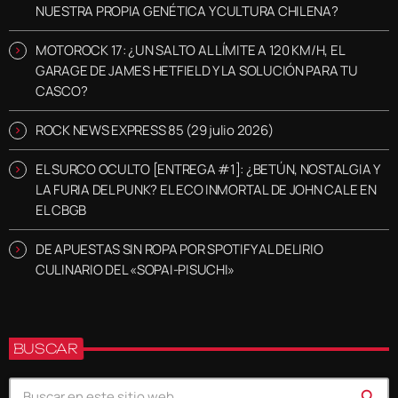
NUESTRA PROPIA GENÉTICA Y CULTURA CHILENA?
MOTOROCK 17: ¿UN SALTO AL LÍMITE A 120 KM/H, EL
GARAGE DE JAMES HETFIELD Y LA SOLUCIÓN PARA TU
CASCO?
ROCK NEWS EXPRESS 85 (29 julio 2026)
EL SURCO OCULTO [ENTREGA #1]: ¿BETÚN, NOSTALGIA Y
LA FURIA DEL PUNK? EL ECO INMORTAL DE JOHN CALE EN
EL CBGB
DE APUESTAS SIN ROPA POR SPOTIFY AL DELIRIO
CULINARIO DEL «SOPAI-PISUCHI»
BUSCAR
search