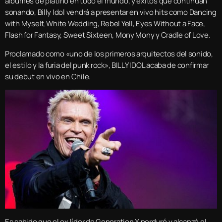
álbumes de platino en todo el mundo, y éxitos que continúan
sonando, Billy Idol vendrá a presentar en vivo hits como Dancing
with Myself, White Wedding, Rebel Yell, Eyes Without a Face,
Flash for Fantasy, Sweet Sixteen, Mony Mony y Cradle of Love.
Proclamado como «uno de los primeros arquitectos del sonido,
el estilo y la furia del punk rock», BILLY IDOL acaba de confirmar
su debut en vivo en Chile.
Es sabido que el ex líder de Generation X perduró y alcanzó el