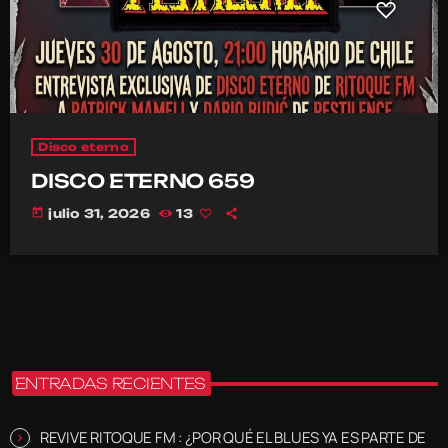
Disco eterno
DISCO ETERNO 659
today
julio 31, 2026
13
ENTRADAS RECIENTES
REVIVE RITOQUE FM : ¿POR QUÉ EL BLUES YA ES PARTE DE