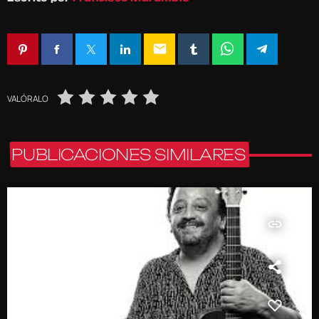
email
VALÓRALO
PUBLICACIONES SIMILARES
insert_link