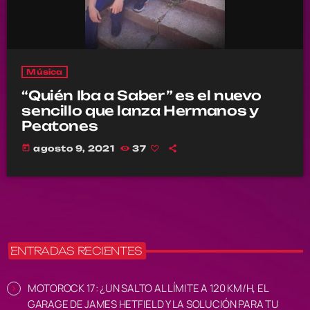
Música
“Quién Iba a Saber ” es el nuevo
sencillo que lanza Hermanos y
Peatones
today
agosto 9, 2021
37
ENTRADAS RECIENTES
MOTOROCK 17: ¿UN SALTO AL LÍMITE A 120 KM/H, EL
GARAGE DE JAMES HETFIELD Y LA SOLUCIÓN PARA TU