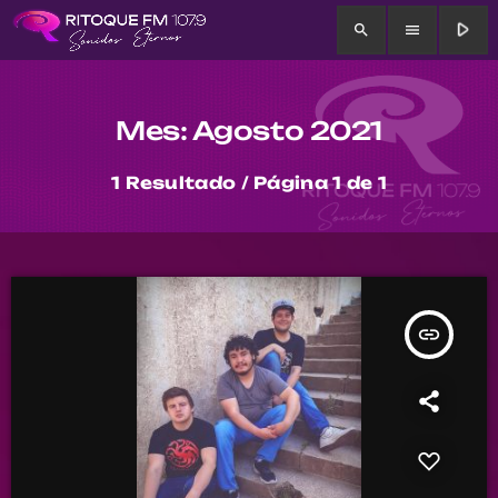
play_arrow
search
menu
Mes: Agosto 2021
1 Resultado / Página 1 de 1
insert_link