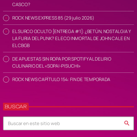
CASCO?
ROCK NEWS EXPRESS 85 (29 julio 2026)
EL SURCO OCULTO [ENTREGA #1]: ¿BETÚN, NOSTALGIA Y
LA FURIA DEL PUNK? EL ECO INMORTAL DE JOHN CALE EN
EL CBGB
DE APUESTAS SIN ROPA POR SPOTIFY AL DELIRIO
CULINARIO DEL «SOPAI-PISUCHI»
ROCK NEWS CAPÍTULO 154: FIN DE TEMPORADA
BUSCAR
search