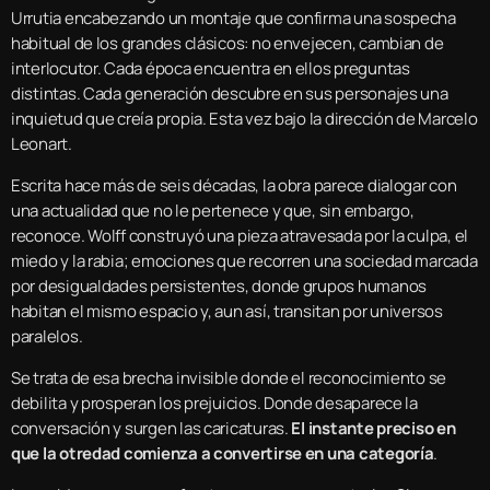
Urrutia encabezando un montaje que confirma una sospecha
habitual de los grandes clásicos: no envejecen, cambian de
interlocutor. Cada época encuentra en ellos preguntas
distintas. Cada generación descubre en sus personajes una
inquietud que creía propia. Esta vez bajo la dirección de Marcelo
Leonart.
Escrita hace más de seis décadas, la obra parece dialogar con
una actualidad que no le pertenece y que, sin embargo,
reconoce. Wolff construyó una pieza atravesada por la culpa, el
miedo y la rabia; emociones que recorren una sociedad marcada
por desigualdades persistentes, donde grupos humanos
habitan el mismo espacio y, aun así, transitan por universos
paralelos.
Se trata de esa brecha invisible donde el reconocimiento se
debilita y prosperan los prejuicios. Donde desaparece la
conversación y surgen las caricaturas.
El instante preciso en
que la otredad comienza a convertirse en una categoría
.