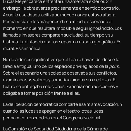
Lucas Meyer parece enfrentar una amenaza exterior. Sin
embargo, la obra avanza precisamente en sentido contrario.
Aquello que desestabiliza su mundo nunca estuvo afuera.
Permanecía en los márgenes de su mirada, esperando el
momento en que resultara imposible seguir ignorándolo. Los
llamados invasores comparten su ciudad, su tiempo y su
historia. La distancia que los separa no es sólo geográfica. Es
moral. Es simbólica.
No deja de ser significativo que el teatro haya sido, desde la
Grecia antigua, uno de los espacios privilegiados de la
polis
.
Sobre el escenario una sociedad observaba sus conflictos,
examinaba sus valores y sometía a prueba sus certezas. El
teatro no entregaba soluciones. Exponía contradicciones y
obligaba a tomar posición frente a ellas.
La deliberación democrática comparte esa misma vocación. Y
cuando las luces se apagan en el teatro, otras luces
permanecen encendidas en el Congreso Nacional.
La Comisión de Seguridad Ciudadana de la Cámara de