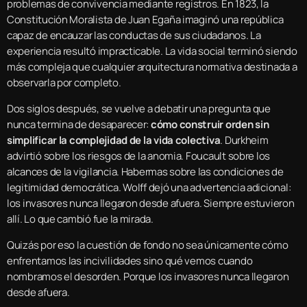
problemas de convivencia mediante registros. En 1823, la
Constitución Moralista de Juan Egaña imaginó una república
capaz de encauzar las conductas de sus ciudadanos. La
experiencia resultó impracticable. La vida social terminó siendo
más compleja que cualquier arquitectura normativa destinada a
observarla por completo.
Dos siglos después, se vuelve a debatir una pregunta que
nunca termina de desaparecer:
cómo construir orden sin
simplificar la complejidad de la vida colectiva
. Durkheim
advirtió sobre los riesgos de la anomia. Foucault sobre los
alcances de la vigilancia. Habermas sobre las condiciones de
legitimidad democrática. Wolff dejó una advertencia adicional:
los invasores nunca llegaron desde afuera. Siempre estuvieron
allí. Lo que cambió fue la mirada.
Quizás por eso la cuestión de fondo no sea únicamente cómo
enfrentamos las incivilidades sino qué vemos cuando
nombramos el desorden. Porque los invasores nunca llegaron
desde afuera.