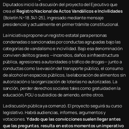
Diputados inició la discusión del proyecto del Ejecutivo que
crea el
Registro Nacional de Actos Vandálicos e Incivilidades
(Boletín N.º 18.341-25), ingresado mediante mensaje
presidencial y actualmente en primer trámite constitucional.
La iniciativa propone un registro estatal para personas
condenadas o sancionadas por conductas agrupadas bajo las
categorías de vandalismo e incivilidad. Bajo esa denominación
conviven delitos graves —incendios, daños a infraestructura
pública, agresiones a autoridades o tráfico de drogas— junto a
conductas como la evasión del transporte público, el consumo
de alcohol en espacios públicos, la elaboración de alimentos sin
autorización o la organización de loterías no autorizadas. La
sanción, perder derechos sociales tales como gratuidad en la
educación, PGU o subsidios de arriendo, entre otros.
La discusión pública ya comenzó. El proyecto seguirá su curso
legislativo. Habrá audiencias, informes, argumentos y
votaciones.
Y dado que las convicciones suelen llegar antes
que las preguntas
,
resulta en estos momentos un imperativo