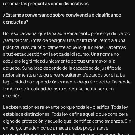
retomar las preguntas como dispositivos
.
¿Estamos conversando sobre convivencia o clasificando
conductas?
No resulta casual que la palabra Parlamento provenga del verbo
parlamentar
. Antes de designar una institución, remitía a una
práctica: discutir públicamente aquello que divide. Habermas
situó esta cuestión en la ética del discurso. Una norma no
adquiere legitimidad únicamente porque una mayoría la
apruebe. Su validez depende de la capacidad de justificarla
racionalmente ante quienes resultarán afectados por ella. La
legitimidad no depende únicamente de quién decide. Depende
también de la calidad de las razones que sostienen esa
decisión.
La observación es relevante porque toda ley clasifica. Toda ley
establece distinciones. Toda ley define aquello que considera
digno de protección y aquello que identifica como amenaza. Sin
embargo, una democracia madura debe preguntarse
permanentemente si esas categorías ayudan a comprender un