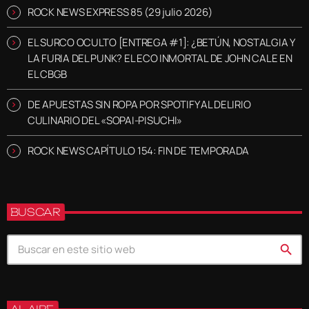
ROCK NEWS EXPRESS 85 (29 julio 2026)
EL SURCO OCULTO [ENTREGA #1]: ¿BETÚN, NOSTALGIA Y
LA FURIA DEL PUNK? EL ECO INMORTAL DE JOHN CALE EN
EL CBGB
DE APUESTAS SIN ROPA POR SPOTIFY AL DELIRIO
CULINARIO DEL «SOPAI-PISUCHI»
ROCK NEWS CAPÍTULO 154: FIN DE TEMPORADA
BUSCAR
search