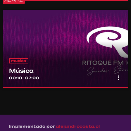
AL AIRE
musica
Música
more_vert
00:10 - 07:00
Música
close
Por el equipo Ritoque FM
Música
Implementado por
alejandrocosta.cl