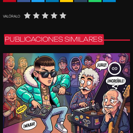
VALÓRALO
PUBLICACIONES SIMILARES
insert_link