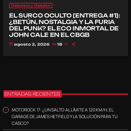
Columna y Opinión
EL SURCO OCULTO [ENTREGA #1]:
¿BETÚN, NOSTALGIA Y LA FURIA
DEL PUNK? EL ECO INMORTAL DE
JOHN CALE EN EL CBGB
today
agosto 2, 2026
18
ENTRADAS RECIENTES
MOTOROCK 17: ¿UN SALTO AL LÍMITE A 120 KM/H, EL
GARAGE DE JAMES HETFIELD Y LA SOLUCIÓN PARA TU
CASCO?