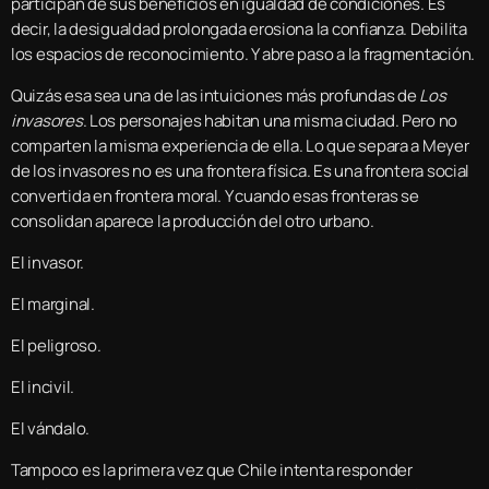
participan de sus beneficios en igualdad de condiciones. Es
decir, la desigualdad prolongada erosiona la confianza. Debilita
los espacios de reconocimiento. Y abre paso a la fragmentación.
Quizás esa sea una de las intuiciones más profundas de
Los
invasores
. Los personajes habitan una misma ciudad. Pero no
comparten la misma experiencia de ella. Lo que separa a Meyer
de los invasores no es una frontera física. Es una frontera social
convertida en frontera moral. Y cuando esas fronteras se
consolidan aparece la producción del otro urbano.
El invasor.
El marginal.
El peligroso.
El incivil.
El vándalo.
Tampoco es la primera vez que Chile intenta responder