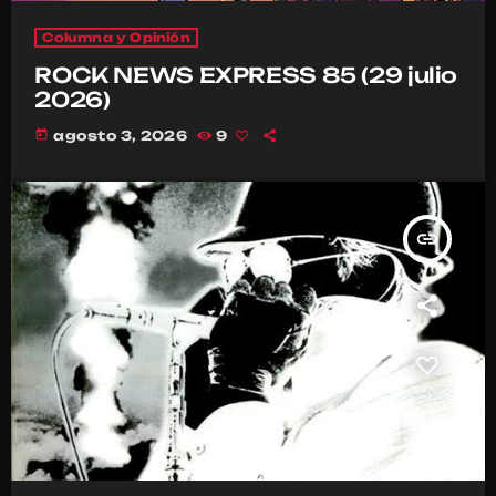
Columna y Opinión
ROCK NEWS EXPRESS 85 (29 julio
2026)
today
agosto 3, 2026
9
insert_link