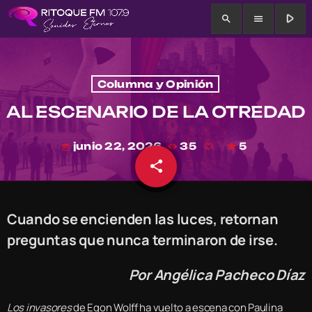
play_arrow
search
menu
Columna y Opinión
AL ESCENARIO DE LA OTREDAD
junio 22, 2026
35
5
today
share
email
Cuando se encienden las luces, retornan
preguntas que nunca terminaron de irse.
Por Angélica Pacheco Díaz
Los invasores
de Egon Wolff ha vuelto a escena con Paulina