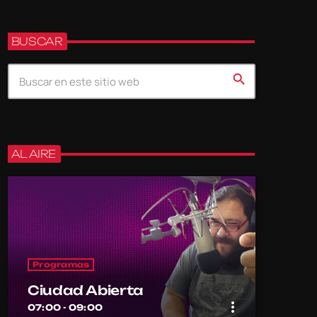
BUSCAR
search
AL AIRE
Programas
Ciudad Abierta
more_vert
07:00 - 09:00