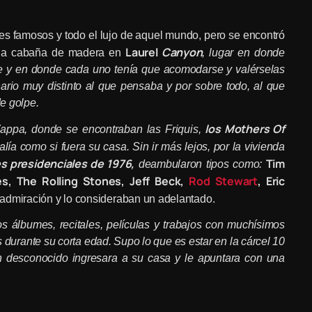
es famosos y todo el lujo de aquel mundo, pero se encontró
Laurel
Canyon
a la cabaña de madera en
, lugar en donde
re y en donde cada uno tenía que acomodarse y valérselas
nario muy distinto al que pensaba y por sobre todo, al que
e golpe.
los Mothers Of
Zappa, donde se encontraban las Friquis,
alía como si fuera su casa. Sin ir
más
lejos, por la vivienda
s presidenciales de 1976,
Tim
deambularon tipos como:
les, The Rolling Stones, Jeff Beck,
Rod Stewart
, Eric
admiración y lo consideraban un adelantado.
 álbumes, recitales, películas y trabajos con muchísimos
 durante su corta edad. Supo lo que es estar en la cárcel 10
n desconocido ingresara a su casa y le apuntara con una