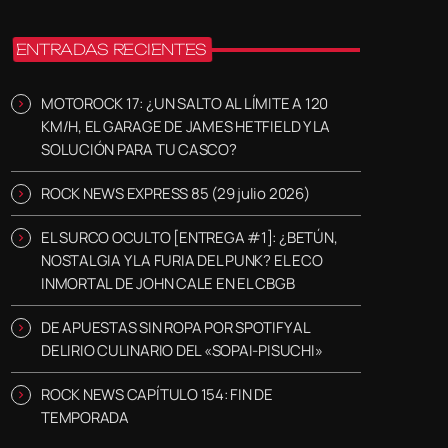
ENTRADAS RECIENTES
MOTOROCK 17: ¿UN SALTO AL LÍMITE A 120
KM/H, EL GARAGE DE JAMES HETFIELD Y LA
SOLUCIÓN PARA TU CASCO?
ROCK NEWS EXPRESS 85 (29 julio 2026)
EL SURCO OCULTO [ENTREGA #1]: ¿BETÚN,
NOSTALGIA Y LA FURIA DEL PUNK? EL ECO
INMORTAL DE JOHN CALE EN EL CBGB
DE APUESTAS SIN ROPA POR SPOTIFY AL
DELIRIO CULINARIO DEL «SOPAI-PISUCHI»
ROCK NEWS CAPÍTULO 154: FIN DE
TEMPORADA