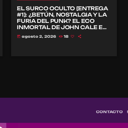
EL SURCO OCULTO [ENTREGA
#1]: ¿BETÚN, NOSTALGIA Y LA
FURIA DEL PUNK? EL ECO
INMORTAL DE JOHN CALE EN
EL CBGB
agosto 2, 2026
18
today
CONTACTO