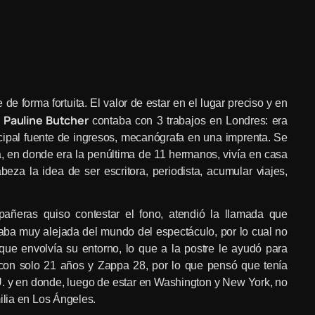
e forma fortuita. El valor de estar en el lugar preciso y en
. Pauline Butcher
contaba con 3 trabajos en Londres: era
cipal fuente de ingresos, mecanógrafa en una imprenta. Se
 en donde era la penúltima de 11 hermanos, vivía en casa
eza la idea de ser escritora, periodista, acumular viajes,
eras quiso contestar el fono, atendió la llamada que
aba muy alejada del mundo del espectáculo, por lo cual no
 que envolvía su entorno, lo que a la postre le ayudó para
 con solo 21 años y Zappa 28, por lo que pensó que tenía
U. y en donde, luego de estar en Washington y New York, no
ilia en Los Ángeles.