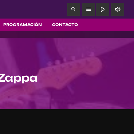
play_arrow
volume_up
search
menu
PROGRAMACIÓN
CONTACTO
 Zappa