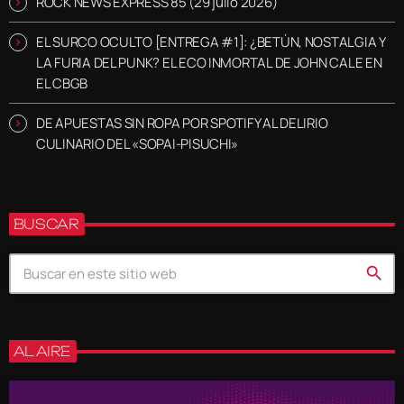
ROCK NEWS EXPRESS 85 (29 julio 2026)
EL SURCO OCULTO [ENTREGA #1]: ¿BETÚN, NOSTALGIA Y
LA FURIA DEL PUNK? EL ECO INMORTAL DE JOHN CALE EN
EL CBGB
DE APUESTAS SIN ROPA POR SPOTIFY AL DELIRIO
CULINARIO DEL «SOPAI-PISUCHI»
BUSCAR
search
AL AIRE