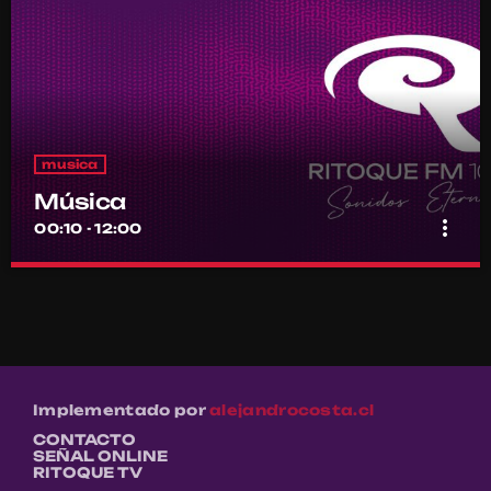
musica
Música
more_vert
00:10 - 12:00
Música
close
Por el equipo Ritoque FM
Música
Implementado por
alejandrocosta.cl
CONTACTO
SEÑAL ONLINE
RITOQUE TV