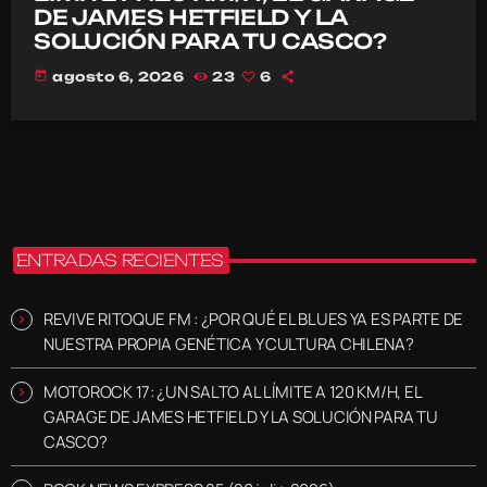
DE JAMES HETFIELD Y LA
SOLUCIÓN PARA TU CASCO?
today
agosto 6, 2026
23
6
ENTRADAS RECIENTES
REVIVE RITOQUE FM : ¿POR QUÉ EL BLUES YA ES PARTE DE
NUESTRA PROPIA GENÉTICA Y CULTURA CHILENA?
MOTOROCK 17: ¿UN SALTO AL LÍMITE A 120 KM/H, EL
GARAGE DE JAMES HETFIELD Y LA SOLUCIÓN PARA TU
CASCO?