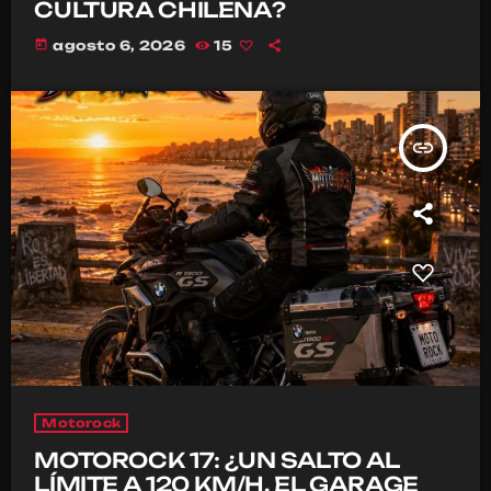
CULTURA CHILENA?
today
agosto 6, 2026
15
insert_link
Motorock
MOTOROCK 17: ¿UN SALTO AL
LÍMITE A 120 KM/H, EL GARAGE