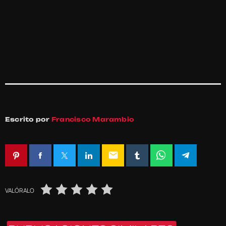
Escrito por
Francisco Marambio
email
VALÓRALO