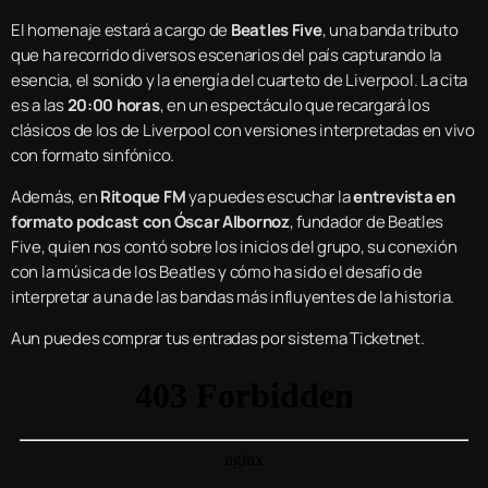
El homenaje estará a cargo de
Beatles Five
, una banda tributo
que ha recorrido diversos escenarios del país capturando la
esencia, el sonido y la energía del cuarteto de Liverpool. La cita
es a las
20:00 horas
, en un espectáculo que recargará los
clásicos de los de Liverpool con versiones interpretadas en vivo
con formato sinfónico.
Además, en
Ritoque FM
ya puedes escuchar la
entrevista en
formato podcast con Óscar Albornoz
, fundador de Beatles
Five, quien nos contó sobre los inicios del grupo, su conexión
con la música de los Beatles y cómo ha sido el desafío de
interpretar a una de las bandas más influyentes de la historia.
Aun puedes comprar tus entradas por sistema Ticketnet.