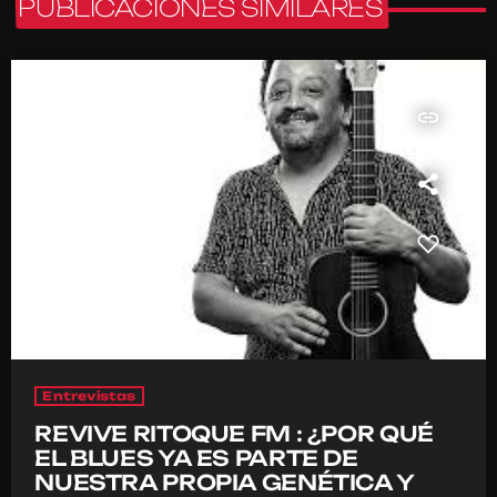
PUBLICACIONES SIMILARES
insert_link
Entrevistas
REVIVE RITOQUE FM : ¿POR QUÉ
EL BLUES YA ES PARTE DE
NUESTRA PROPIA GENÉTICA Y