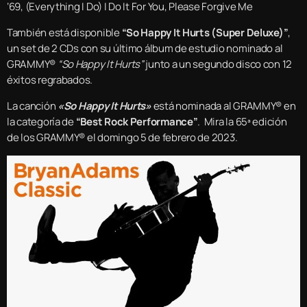
‘69, (Everything I Do) I Do It For You, Please Forgive Me
También está disponible
“So Happy It Hurts (Super Deluxe)”
,
un set de 2 CDs con su último álbum de estudio nominado al
GRAMMY®
“So Happy It Hurts”
junto a un segundo disco con 12
éxitos regrabados.
La canción
«So Happy It Hurts»
está nominada al GRAMMY® en
la categoría de
“Best Rock Performance”
. Mira la 65ª edición
de los GRAMMY® el domingo 5 de febrero de 2023.