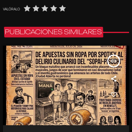
VALÓRALO
PUBLICACIONES SIMILARES
insert_link