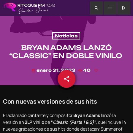
play_arrow
search
menu
Noticias
BRYAN ADAMS LANZÓ
“CLASSIC” EN DOBLE VINILO
enero 31, 2023
40
today
share
email
Con nuevas versiones de sus hits
El aclamado cantante y compositor
Bryan Adams
lanzó la
versión en
2LP vinilo
de
“
Classic (Parts 1 & 2)”
, que incluye 14
nuevas grabaciones de sus hits donde destacan: Summer of