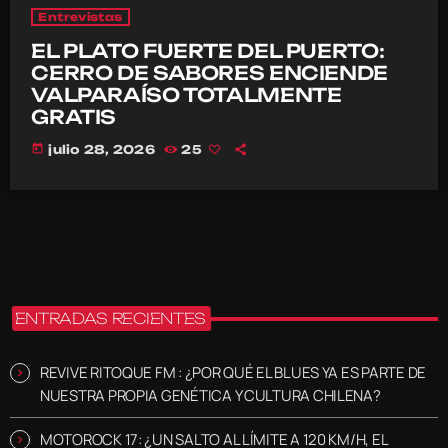
Entrevistas
EL PLATO FUERTE DEL PUERTO:
CERRO DE SABORES ENCIENDE
VALPARAÍSO TOTALMENTE
GRATIS
today
julio 28, 2026
25
ENTRADAS RECIENTES
REVIVE RITOQUE FM : ¿POR QUÉ EL BLUES YA ES PARTE DE
NUESTRA PROPIA GENÉTICA Y CULTURA CHILENA?
MOTOROCK 17: ¿UN SALTO AL LÍMITE A 120 KM/H, EL