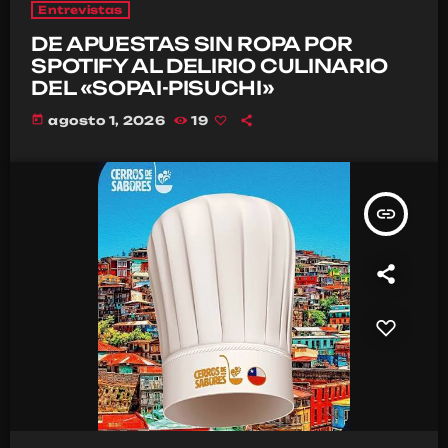
Entrevistas
DE APUESTAS SIN ROPA POR
SPOTIFY AL DELIRIO CULINARIO
DEL «SOPAI-PISUCHI»
today
agosto 1, 2026
19
insert_link