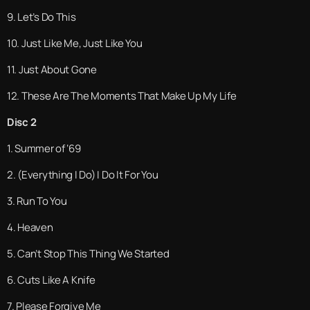
9. Let’s Do This
10. Just Like Me, Just Like You
11. Just About Gone
12. These Are The Moments That Make Up My Life
Disc 2
1. Summer of ‘69
2. (Everything I Do) I Do It For You
3. Run To You
4. Heaven
5. Can’t Stop This Thing We Started
6. Cuts Like A Knife
7. Please Forgive Me