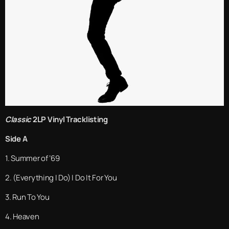
Classic
2LP Vinyl Tracklisting
Side A
1. Summer of ‘69
2. (Everything I Do) I Do It For You
3. Run To You
4. Heaven