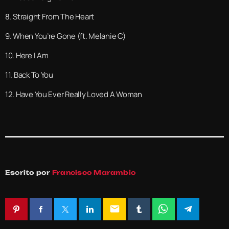
8. Straight From The Heart
9. When You’re Gone (ft. Melanie C)
10. Here I Am
11. Back To You
12. Have You Ever Really Loved A Woman
Escrito por
Francisco Marambio
email