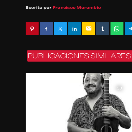
Escrito por
Francisco Marambio
email
PUBLICACIONES SIMILARES
insert_link