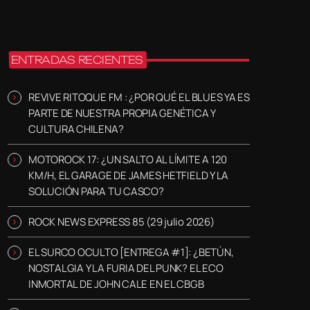
ENTRADAS RECIENTES
REVIVE RITOQUE FM : ¿POR QUÉ EL BLUES YA ES
PARTE DE NUESTRA PROPIA GENÉTICA Y
CULTURA CHILENA?
MOTOROCK 17: ¿UN SALTO AL LÍMITE A 120
KM/H, EL GARAGE DE JAMES HETFIELD Y LA
SOLUCIÓN PARA TU CASCO?
ROCK NEWS EXPRESS 85 (29 julio 2026)
EL SURCO OCULTO [ENTREGA #1]: ¿BETÚN,
NOSTALGIA Y LA FURIA DEL PUNK? EL ECO
INMORTAL DE JOHN CALE EN EL CBGB