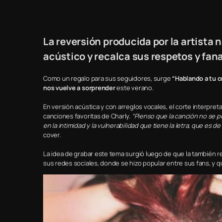
La reversión producida por la artista 
acústico y recalca sus respetos y fan
Como un regalo para sus seguidores, surge
“Hablando a tu c
nos vuelve a sorprender
este verano.
En versión acústica y con arreglos vocales, el corte interpret
canciones favoritas de Charly.
“Pienso que la canción no se 
en la intimidad y la vulnerabilidad que tiene la letra, que es d
cover.
La idea de grabar este tema surgió luego de que la también
sus redes sociales, donde se hizo popular entre sus fans, y qu