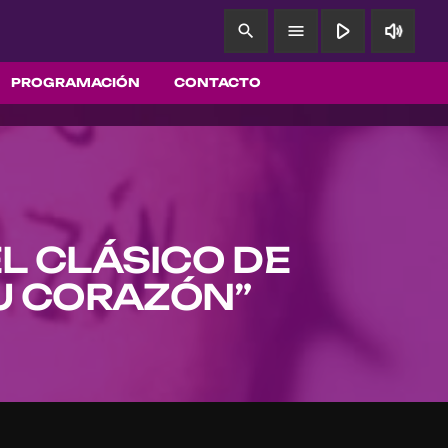
play_arrow
volume_up
search
menu
PROGRAMACIÓN
CONTACTO
L CLÁSICO DE
U CORAZÓN”