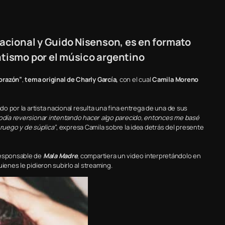
nacional y Guido Nisenson, es en formato
atismo por el músico argentino
orazón”
,
tema original de Charly García,
con el cual
Camila Moreno
ado por la artista nacional resulta una fina entrega de una de sus
podía reversionar intentando hacer algo parecido, entonces me basé
e ruego y de súplica”
, expresa Camila sobre la idea detrás del presente
 responsable de
Mala Madre
, compartiera un video interpretándolo en
ienes le pidieron subirlo al streaming.