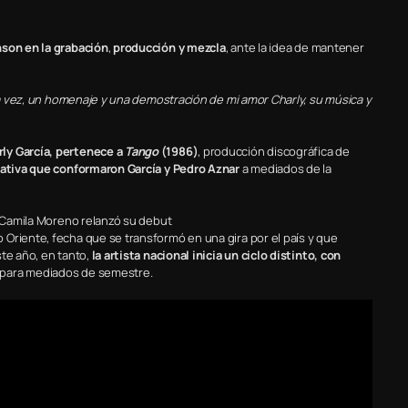
nson en la grabación
,
producción y mezcla
, ante la idea de mantener
 la vez, un homenaje y una demostración de mi amor Charly, su música y
rly García, pertenece a
Tango
(1986)
, producción discográfica de
reativa que conformaron García y Pedro Aznar
a mediados de la
 Camila Moreno relanzó su debut
 Oriente, fecha que se transformó en una gira por el país y que
te año, en tanto,
la artista nacional inicia un ciclo distinto, con
s para mediados de semestre.