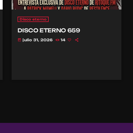
Disco eterno
DISCO ETERNO 659
julio 31, 2026
14
today