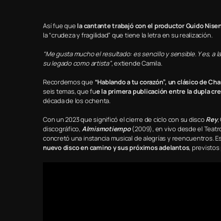
Así fue que
la cantante trabajó con el productor Guido Nise
la “crudeza y fragilidad” que tiene la letra en su realización.
“Me gusta mucho el resultado: es sencillo y sensible. Y es, a
su legado como artista”
, extiende Camila.
Recordemos que
“Hablando a tu corazón”, un clásico de Cha
seis temas, que fu
e la primera publicación entre la dupla c
década de los ochenta.
Con un 2023 que significó el cierre de ciclo con su disco
Rey
,
discográfico,
Almismotiempo
(2009), en vivo desde el Teatro
concretó una instancia musical de alegrías y reencuentros. Es
nuevo disco en camino y sus próximos adelantos
, previsto