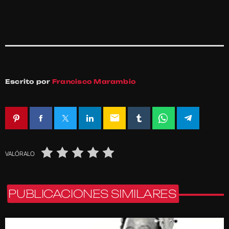
Escrito por
Francisco Marambio
email
VALÓRALO
PUBLICACIONES SIMILARES