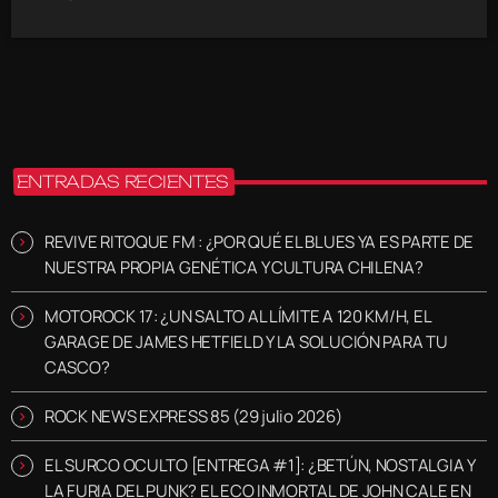
ENTRADAS RECIENTES
REVIVE RITOQUE FM : ¿POR QUÉ EL BLUES YA ES PARTE DE
NUESTRA PROPIA GENÉTICA Y CULTURA CHILENA?
MOTOROCK 17: ¿UN SALTO AL LÍMITE A 120 KM/H, EL
GARAGE DE JAMES HETFIELD Y LA SOLUCIÓN PARA TU
CASCO?
ROCK NEWS EXPRESS 85 (29 julio 2026)
EL SURCO OCULTO [ENTREGA #1]: ¿BETÚN, NOSTALGIA Y
LA FURIA DEL PUNK? EL ECO INMORTAL DE JOHN CALE EN