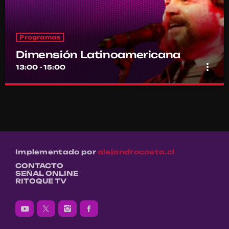
Programas
Dimensión Latinoamericana
more_vert
13:00 - 15:00
Dimensión Latinoamericana
close
Con Thelmo Aguilar
Los sonidos de un continente en la voz de su histórico conductor
Thelmo Aguilar
Implementado por
alejandrocosta.cl
CONTACTO
SEÑAL ONLINE
RITOQUE TV