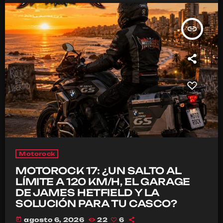
insert_link
Motorock
MOTOROCK 17: ¿UN SALTO AL
LÍMITE A 120 KM/H, EL GARAGE
DE JAMES HETFIELD Y LA
SOLUCIÓN PARA TU CASCO?
today
agosto 6, 2026
22
6