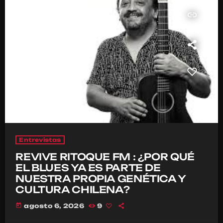
insert_link
Entrevistas
REVIVE RITOQUE FM : ¿POR QUÉ
EL BLUES YA ES PARTE DE
NUESTRA PROPIA GENÉTICA Y
CULTURA CHILENA?
today
agosto 6, 2026
9