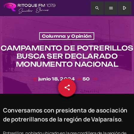
play_arrow
search
menu
Columna y Opinión
CAMPAMENTO DE POTRERILLOS
BUSCA SER DECLARADO
MONUMENTO NACIONAL
junio 18, 2024
50
today
share
email
Conversamos con presidenta de asociación
de potrerillanos de la región de Valparaíso
.
Potrerillos, poblado ubicado en la pre cordillera de la región de