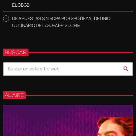
EL CBGB
DE APUESTAS SIN ROPA POR SPOTIFY AL DELIRIO
CULINARIO DEL «SOPAI-PISUCHI»
BUSCAR
search
AL AIRE