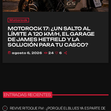
Motorock
MOTOROCK 17: ¿UN SALTO AL
LÍMITE A 120 KM/H, EL GARAGE
DE JAMES HETFIELD Y LA
SOLUCIÓN PARA TU CASCO?
today
agosto 6, 2026
24
6
ENTRADAS RECIENTES
REVIVE RITOQUE FM : ¿POR QUÉ EL BLUES YA ES PARTE DE