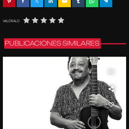
email
VALÓRALO
PUBLICACIONES SIMILARES
insert_link