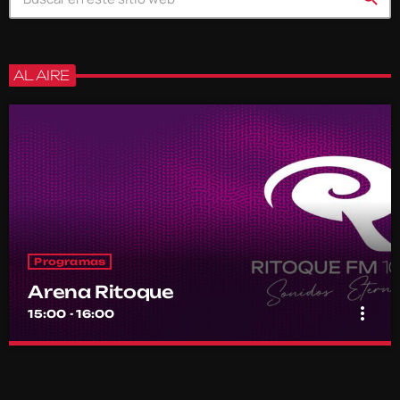
AL AIRE
Programas
Arena Ritoque
more_vert
15:00 - 16:00
Arena Ritoque
close
Por el equipo Ritoque FM