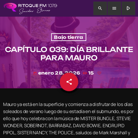
play_arrow
search
menu
Bajo tierra
CAPÍTULO 039: DÍA BRILLANTE
PARA MAURO
enero 28, 2026
15
today
share
email
Mauro ya está en la superficie y comienza a disfrutar de los días
soleados de verano luego de su estadía en el submundo, es por
ello que hoy celebra con la música de MISTER BUNGLE, STEVIE
WONDER, SOBERNOT, BARRABAZ, DAVID BOWIE, ENGRUPID
PIPOL, SISTER NANCY, THE POLICE, saludos de Mark Marshall y