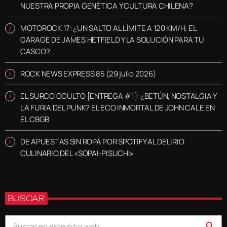
NUESTRA PROPIA GENÉTICA Y CULTURA CHILENA?
MOTOROCK 17: ¿UN SALTO AL LÍMITE A 120 KM/H, EL
GARAGE DE JAMES HETFIELD Y LA SOLUCIÓN PARA TU
CASCO?
ROCK NEWS EXPRESS 85 (29 julio 2026)
EL SURCO OCULTO [ENTREGA #1]: ¿BETÚN, NOSTALGIA Y
LA FURIA DEL PUNK? EL ECO INMORTAL DE JOHN CALE EN
EL CBGB
DE APUESTAS SIN ROPA POR SPOTIFY AL DELIRIO
CULINARIO DEL «SOPAI-PISUCHI»
BUSCAR
search