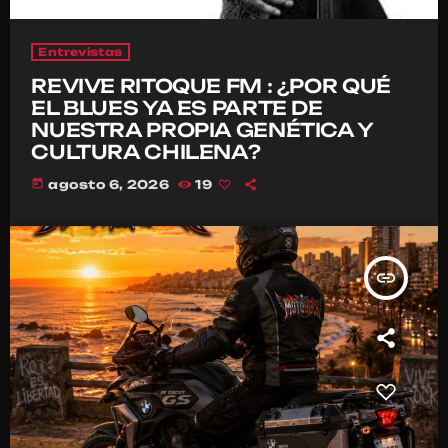
Entrevistas
REVIVE RITOQUE FM : ¿POR QUÉ
EL BLUES YA ES PARTE DE
NUESTRA PROPIA GENÉTICA Y
CULTURA CHILENA?
today
agosto 6, 2026
19
insert_link