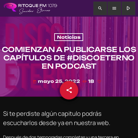
play_arrow
search
menu
Noticias
COMIENZAN A PUBLICARSE LOS
CAPÍTULOS DE #DISCOETERNO
EN PODCAST
mayo 25, 2022
18
today
share
email
Si te perdiste algún capitulo podrás
escucharlos desde ya en nuestra web.
Después de dos temporadas completas y una tercera en