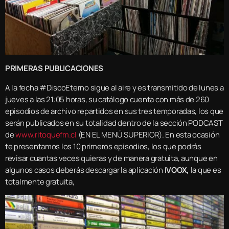
PRIMERAS PUBLICACIONES
A la fecha #DiscoEterno sigue al aire y es transmitido de lunes a
jueves a las 21:05 horas, su catálogo cuenta con más de 260
episodios de archivo repartidos en sus tres temporadas, los que
serán publicados en su totalidad dentro de la sección PODCAST
de
www.ritoquefm.cl
(EN EL MENÚ SUPERIOR). En esta ocasión
te presentamos los 10 primeros episodios, los que podrás
revisar cuantas veces quieras y de manera gratuita, aunque en
algunos casos deberás descargar la aplicación
IVOOX,
la que es
totalmente gratuita,