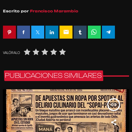
Escrito por
Francisco Marambio
email
VALÓRALO
PUBLICACIONES SIMILARES
insert_link