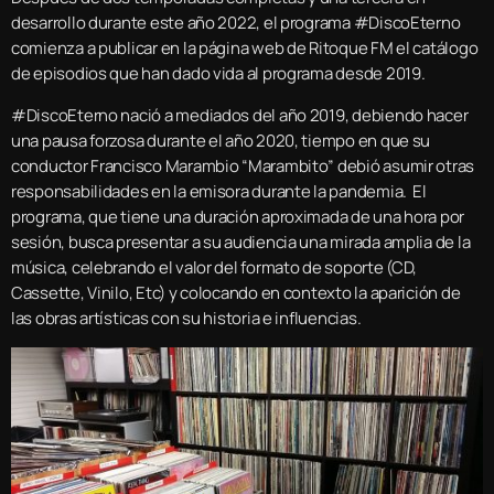
desarrollo durante este año 2022, el programa #DiscoEterno
comienza a publicar en la página web de Ritoque FM el catálogo
de episodios que han dado vida al programa desde 2019.
#DiscoEterno nació a mediados del año 2019, debiendo hacer
una pausa forzosa durante el año 2020, tiempo en que su
conductor Francisco Marambio “Marambito” debió asumir otras
responsabilidades en la emisora durante la pandemia. El
programa, que tiene una duración aproximada de una hora por
sesión, busca presentar a su audiencia una mirada amplia de la
música, celebrando el valor del formato de soporte (CD,
Cassette, Vinilo, Etc) y colocando en contexto la aparición de
las obras artísticas con su historia e influencias.