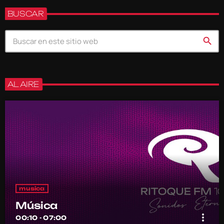
BUSCAR
search
AL AIRE
musica
Música
more_vert
00:10 - 07:00