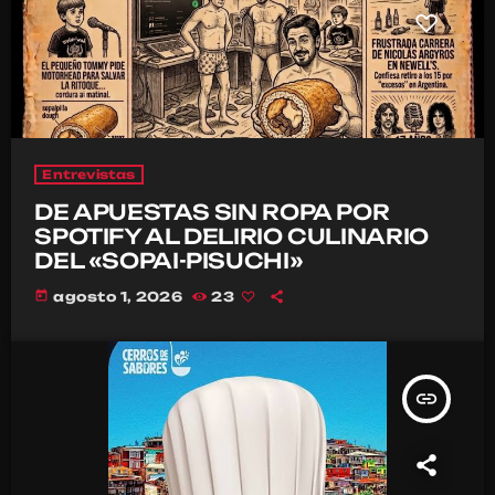
Entrevistas
DE APUESTAS SIN ROPA POR
SPOTIFY AL DELIRIO CULINARIO
DEL «SOPAI-PISUCHI»
today
agosto 1, 2026
23
insert_link