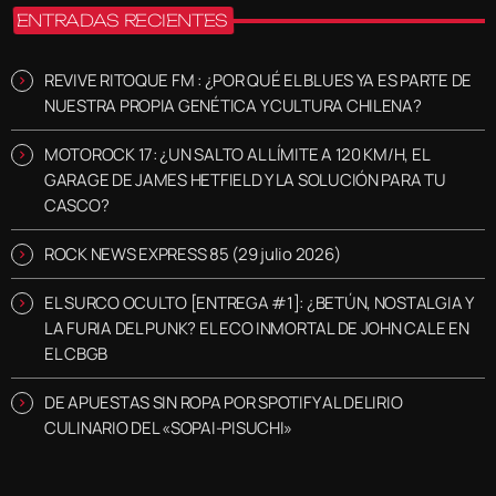
ENTRADAS RECIENTES
REVIVE RITOQUE FM : ¿POR QUÉ EL BLUES YA ES PARTE DE
NUESTRA PROPIA GENÉTICA Y CULTURA CHILENA?
MOTOROCK 17: ¿UN SALTO AL LÍMITE A 120 KM/H, EL
GARAGE DE JAMES HETFIELD Y LA SOLUCIÓN PARA TU
CASCO?
ROCK NEWS EXPRESS 85 (29 julio 2026)
EL SURCO OCULTO [ENTREGA #1]: ¿BETÚN, NOSTALGIA Y
LA FURIA DEL PUNK? EL ECO INMORTAL DE JOHN CALE EN
EL CBGB
DE APUESTAS SIN ROPA POR SPOTIFY AL DELIRIO
CULINARIO DEL «SOPAI-PISUCHI»