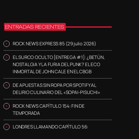
ENTRADAS RECIENTES
ROCK NEWS EXPRESS 85 (29 julio 2026)
EL SURCO OCULTO [ENTREGA #1]: ¿BETÚN,
NOSTALGIA Y LA FURIA DEL PUNK? EL ECO
INMORTAL DE JOHN CALE EN EL CBGB
DE APUESTAS SIN ROPA POR SPOTIFY AL
DELIRIO CULINARIO DEL «SOPAI-PISUCHI»
ROCK NEWS CAPÍTULO 154: FIN DE
TEMPORADA
LONDRES LLAMANDO CAPÍTULO 56: