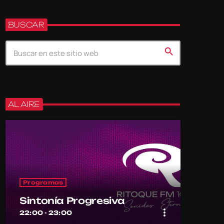
BUSCAR
search
AL AIRE
Programas
Sintonía Progresiva
more_vert
22:00 - 23:00