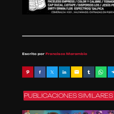
Escrito por
Francisco Marambio
email
PUBLICACIONES SIMILARES