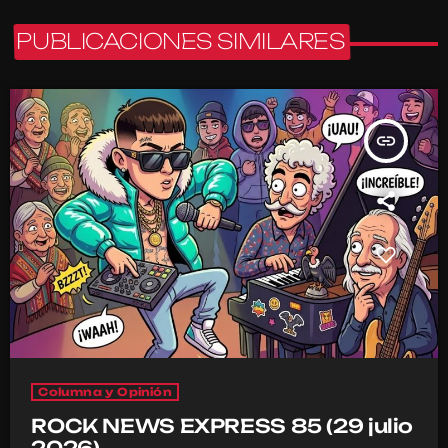
PUBLICACIONES SIMILARES
insert_link
Columna y Opinión
ROCK NEWS EXPRESS 85 (29 julio
2026)