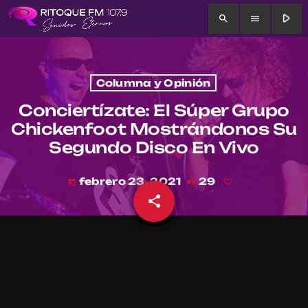
play_arrow
search
menu
Columna y Opinión
Conciertízate: El Súper Grupo
Chickenfoot Mostrándonos Su
Segundo Disco En Vivo
febrero 23, 2021
29
today
share
email