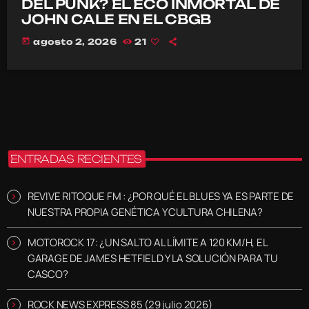
DEL PUNK? EL ECO INMORTAL DE
JOHN CALE EN EL CBGB
today
agosto 2, 2026
21
ENTRADAS RECIENTES
REVIVE RITOQUE FM : ¿POR QUÉ EL BLUES YA ES PARTE DE
NUESTRA PROPIA GENÉTICA Y CULTURA CHILENA?
MOTOROCK 17: ¿UN SALTO AL LÍMITE A 120 KM/H, EL
GARAGE DE JAMES HETFIELD Y LA SOLUCIÓN PARA TU
CASCO?
ROCK NEWS EXPRESS 85 (29 julio 2026)