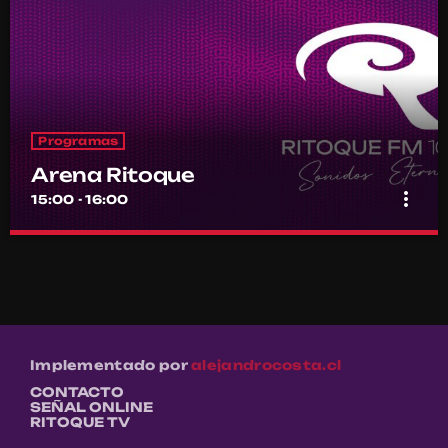
Programas
Arena Ritoque
more_vert
15:00 - 16:00
Arena Ritoque
close
Por el equipo Ritoque FM
La música se vive en directo. De lunes a domingo
Implementado por
alejandrocosta.cl
CONTACTO
SEÑAL ONLINE
RITOQUE TV