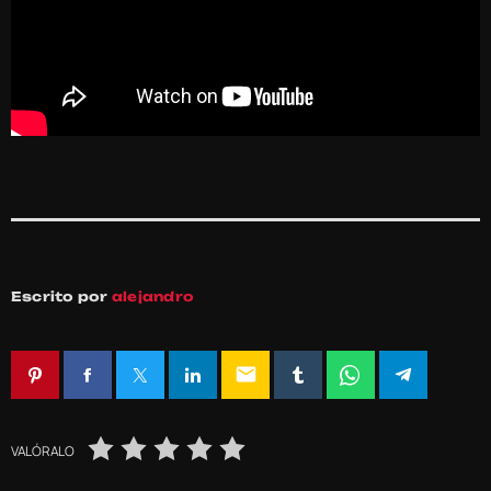
Escrito por
alejandro
email
VALÓRALO