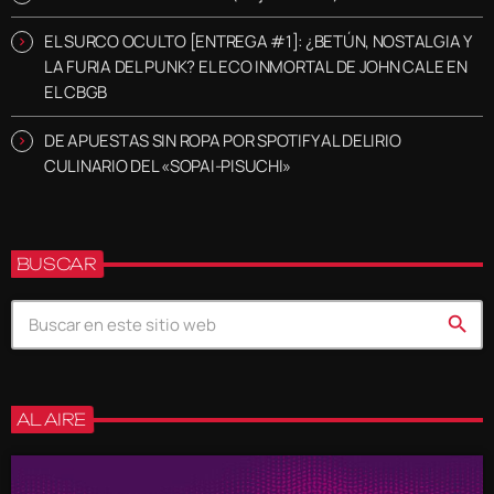
EL SURCO OCULTO [ENTREGA #1]: ¿BETÚN, NOSTALGIA Y
LA FURIA DEL PUNK? EL ECO INMORTAL DE JOHN CALE EN
EL CBGB
DE APUESTAS SIN ROPA POR SPOTIFY AL DELIRIO
CULINARIO DEL «SOPAI-PISUCHI»
BUSCAR
search
AL AIRE