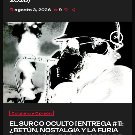
today
agosto 3, 2026
9
insert_link
Columna y Opinión
EL SURCO OCULTO [ENTREGA #1]:
¿BETÚN, NOSTALGIA Y LA FURIA