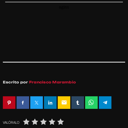
Escrito por
Francisco Marambio
email
VALÓRALO