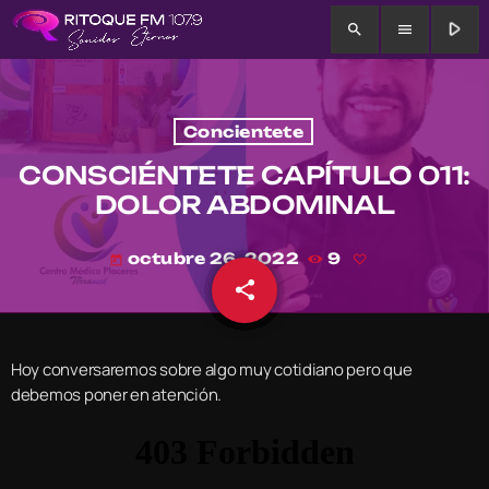
play_arrow
search
menu
Concientete
CONSCIÉNTETE CAPÍTULO 011:
DOLOR ABDOMINAL
octubre 26, 2022
9
today
share
email
Hoy conversaremos sobre algo muy cotidiano pero que
debemos poner en atención.