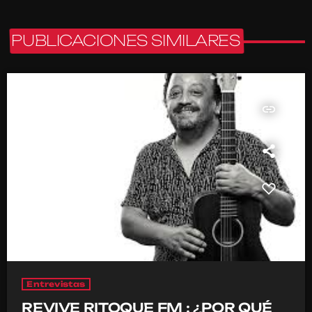
PUBLICACIONES SIMILARES
insert_link
Entrevistas
REVIVE RITOQUE FM : ¿POR QUÉ