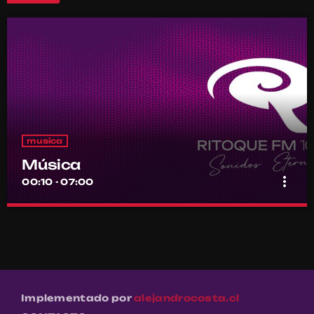
musica
Música
more_vert
00:10 - 07:00
Música
close
Por el equipo Ritoque FM
Música
Implementado por
alejandrocosta.cl