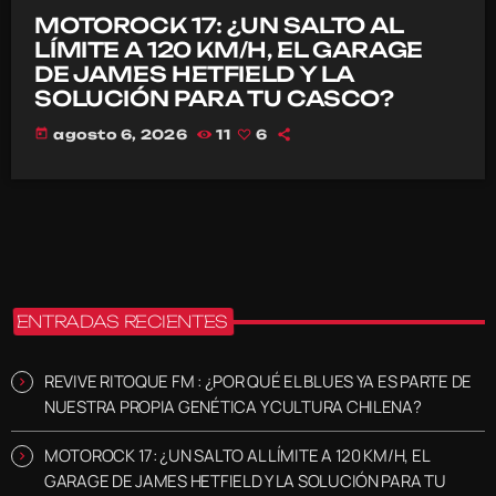
MOTOROCK 17: ¿UN SALTO AL
LÍMITE A 120 KM/H, EL GARAGE
DE JAMES HETFIELD Y LA
SOLUCIÓN PARA TU CASCO?
today
agosto 6, 2026
11
6
ENTRADAS RECIENTES
REVIVE RITOQUE FM : ¿POR QUÉ EL BLUES YA ES PARTE DE
NUESTRA PROPIA GENÉTICA Y CULTURA CHILENA?
MOTOROCK 17: ¿UN SALTO AL LÍMITE A 120 KM/H, EL
GARAGE DE JAMES HETFIELD Y LA SOLUCIÓN PARA TU