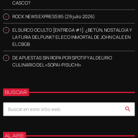
CASCO?
ROCK NEWS EXPRESS 85 (29 julio 2026)
EL SURCO OCULTO [ENTREGA #1]: ¿BETÚN, NOSTALGIA Y
LA FURIA DEL PUNK? EL ECO INMORTAL DE JOHN CALE EN
EL CBGB
DE APUESTAS SIN ROPA POR SPOTIFY AL DELIRIO
CULINARIO DEL «SOPAI-PISUCHI»
BUSCAR
search
AL AIRE