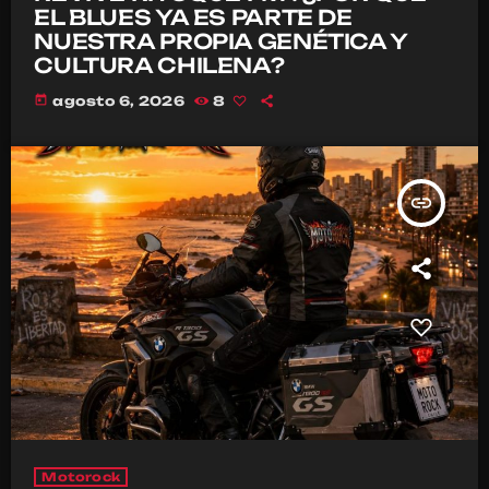
EL BLUES YA ES PARTE DE
NUESTRA PROPIA GENÉTICA Y
CULTURA CHILENA?
today
agosto 6, 2026
8
insert_link
Motorock