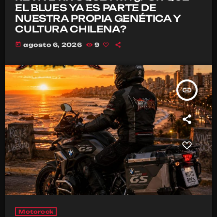
EL BLUES YA ES PARTE DE
NUESTRA PROPIA GENÉTICA Y
CULTURA CHILENA?
today
agosto 6, 2026
9
insert_link
Motorock