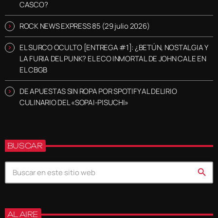
CASCO?
ROCK NEWS EXPRESS 85 (29 julio 2026)
EL SURCO OCULTO [ENTREGA #1]: ¿BETÚN, NOSTALGIA Y
LA FURIA DEL PUNK? EL ECO INMORTAL DE JOHN CALE EN
EL CBGB
DE APUESTAS SIN ROPA POR SPOTIFY AL DELIRIO
CULINARIO DEL «SOPAI-PISUCHI»
BUSCAR
search
AL AIRE