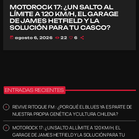
MOTOROCK 17: ¿UN SALTO AL
LÍMITE A 120 KM/H, EL GARAGE
DE JAMES HETFIELD Y LA
SOLUCIÓN PARA TU CASCO?
today
agosto 6, 2026
22
6
ENTRADAS RECIENTES
REVIVE RITOQUE FM : ¿POR QUÉ EL BLUES YA ES PARTE DE
NUESTRA PROPIA GENÉTICA Y CULTURA CHILENA?
MOTOROCK 17: ¿UN SALTO AL LÍMITE A 120 KM/H, EL
GARAGE DE JAMES HETFIELD Y LA SOLUCIÓN PARA TU