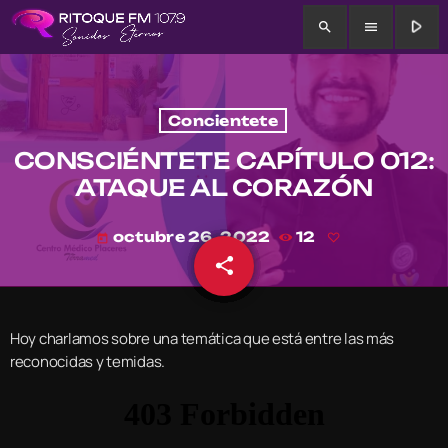
play_arrow
search
menu
Concientete
CONSCIÉNTETE CAPÍTULO 012:
ATAQUE AL CORAZÓN
octubre 26, 2022
12
today
share
email
Hoy charlamos sobre una temática que está entre las más
reconocidas y temidas.