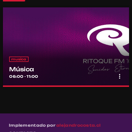
musica
Música
more_vert
06:00 - 11:00
Música
close
Por el equipo Ritoque FM
Música
Implementado por
alejandrocosta.cl