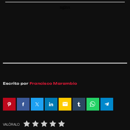
Escrito por
Francisco Marambio
email
VALÓRALO