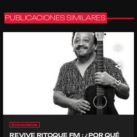
PUBLICACIONES SIMILARES
insert_link
Entrevistas
REVIVE RITOQUE FM : ¿POR QUÉ