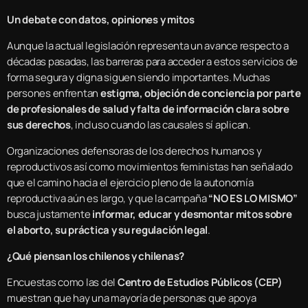
Un debate con datos, opiniones y mitos
Aunque la actual legislación representa un avance respecto a
décadas pasadas, las barreras para acceder a estos servicios de
forma segura y digna siguen siendo importantes. Muchas
persones enfrentan
estigma, objeción de conciencia por parte
de profesionales de salud y falta de información clara sobre
sus derechos
, incluso cuando las causales sí aplican.
Organizaciones defensoras de los derechos humanos y
reproductivos así como movimientos feministas han señalado
que el camino hacia el ejercicio pleno de la autonomía
reproductiva aún es largo, y que la campaña
“NO ES LO MISMO”
busca justamente
informar, educar y desmontar mitos sobre
el aborto, su práctica y su regulación legal
.
¿Qué piensan los chilenos y chilenas?
Encuestas como las del
Centro de Estudios Públicos (CEP)
muestran que hay una mayoría de personas que apoya