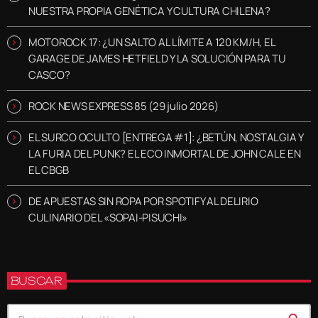
NUESTRA PROPIA GENÉTICA Y CULTURA CHILENA?
MOTOROCK 17: ¿UN SALTO AL LÍMITE A 120 KM/H, EL
GARAGE DE JAMES HETFIELD Y LA SOLUCIÓN PARA TU
CASCO?
ROCK NEWS EXPRESS 85 (29 julio 2026)
EL SURCO OCULTO [ENTREGA #1]: ¿BETÚN, NOSTALGIA Y
LA FURIA DEL PUNK? EL ECO INMORTAL DE JOHN CALE EN
EL CBGB
DE APUESTAS SIN ROPA POR SPOTIFY AL DELIRIO
CULINARIO DEL «SOPAI-PISUCHI»
BUSCAR