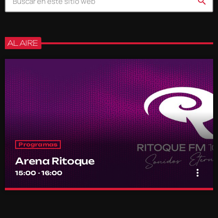
search
AL AIRE
Programas
Arena Ritoque
more_vert
15:00 - 16:00
Arena Ritoque
close
Por el equipo Ritoque FM