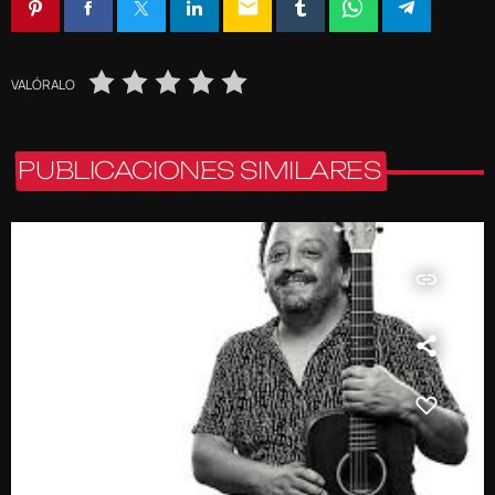
email
VALÓRALO
PUBLICACIONES SIMILARES
insert_link