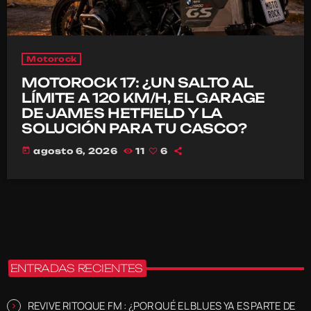
Motorock
MOTOROCK 17: ¿UN SALTO AL
LÍMITE A 120 KM/H, EL GARAGE
DE JAMES HETFIELD Y LA
SOLUCIÓN PARA TU CASCO?
today
agosto 6, 2026
11
6
ENTRADAS RECIENTES
REVIVE RITOQUE FM : ¿POR QUÉ EL BLUES YA ES PARTE DE