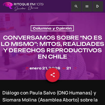
play_arrow
search
menu
Columna y Opinión
CONVERSAMOS SOBRE “NO ES
LO MISMO”: MITOS, REALIDADES
Y DERECHOS REPRODUCTIVOS
EN CHILE
enero 21, 2026
21
today
share
email
Diálogo con Paula Salvo (ONG Humanas) y
Siomara Molina (Asamblea Aborto) sobre la