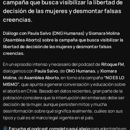
campaña que busca visibilizar la libertad de
decisión de las mujeres y desmontar falsas
creencias.
Diálogo con Paula Salvo (ONG Humanas) y Siomara Molina
(Asamblea Aborto) sobre la campaña que busca visibilizar la
libertad de decisión de las mujeres y desmontar falsas
creencias.
En un episodio intenso y necesario del podcast de
Ritoque FM
,
dialogamos con
Paula Salvo
, de
ONG Humanas
, y
Xiomara
Molina
, de
Asamblea Aborto
, en torno a la campaña
“NO ES LO
MISMO”
, que apunta a generar conversación y educación sobre
el aborto en Chile. Basado en datos recientes, gran parte de la
población considera que la interrupción del embarazo debe ser
decisión de la mujer, aunque persisten mitos y mucha
desinformación sobre qué significa realmente, cuáles son sus
tipos y cuál es el marco legal vigente en el país.
Escucha el podcast completo aquí abajo
para adentrarte en