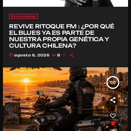
Entrevistas
REVIVE RITOQUE FM : ¿POR QUÉ
EL BLUES YA ES PARTE DE
NUESTRA PROPIA GENÉTICA Y
CULTURA CHILENA?
today
agosto 6, 2026
8
insert_link