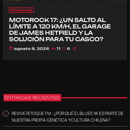
Motorock
MOTOROCK 17: ¿UN SALTO AL
LÍMITE A 120 KM/H, EL GARAGE
DE JAMES HETFIELD Y LA
SOLUCIÓN PARA TU CASCO?
today
agosto 6, 2026
11
6
ENTRADAS RECIENTES
REVIVE RITOQUE FM : ¿POR QUÉ EL BLUES YA ES PARTE DE
NUESTRA PROPIA GENÉTICA Y CULTURA CHILENA?