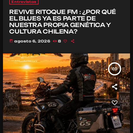
Entrevistas
REVIVE RITOQUE FM : ¿POR QUÉ
EL BLUES YA ES PARTE DE
NUESTRA PROPIA GENÉTICA Y
CULTURA CHILENA?
today
agosto 6, 2026
8
insert_link