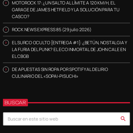
MOTOROCK 17: ¿UN SALTO AL LÍMITE A 120 KM/H, EL
GARAGE DE JAMES HETFIELD Y LA SOLUCIÓN PARA TU
CASCO?
ROCK NEWS EXPRESS 85 (29 julio 2026)
EL SURCO OCULTO [ENTREGA #1]: ¿BETÚN, NOSTALGIA Y
LA FURIA DEL PUNK? EL ECO INMORTAL DE JOHN CALE EN
EL CBGB
DE APUESTAS SIN ROPA POR SPOTIFY AL DELIRIO
CULINARIO DEL «SOPAI-PISUCHI»
BUSCAR
search