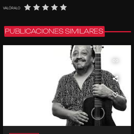
VALÓRALO
PUBLICACIONES SIMILARES
insert_link