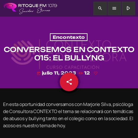
play_arrow
search
menu
Encontexto
CONVERSEMOS EN CONTEXTO
015: EL BULLYNG
julio 11, 2023
12
today
share
email
En esta oportunidad conversamos con Marjorie Silva, psicóloga
de Consultora CONTEXTO el tema se relacionará con temáticas
de abusos y bullying tanto en el colegio como en la sociedad. El
acoso es nuestro tema de hoy.