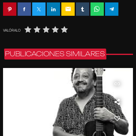
email
VALÓRALO
PUBLICACIONES SIMILARES
insert_link