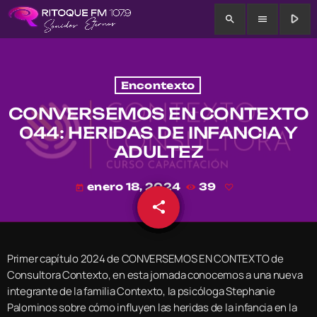
play_arrow
search
menu
Encontexto
CONVERSEMOS EN CONTEXTO
044: HERIDAS DE INFANCIA Y
ADULTEZ
enero 18, 2024
39
today
share
email
Primer capítulo 2024 de CONVERSEMOS EN CONTEXTO de
Consultora Contexto, en esta jornada conocemos a una nueva
integrante de la familia Contexto, la psicóloga Stephanie
Palominos sobre cómo influyen las heridas de la infancia en la