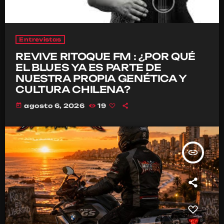
Entrevistas
REVIVE RITOQUE FM : ¿POR QUÉ
EL BLUES YA ES PARTE DE
NUESTRA PROPIA GENÉTICA Y
CULTURA CHILENA?
today
agosto 6, 2026
19
insert_link