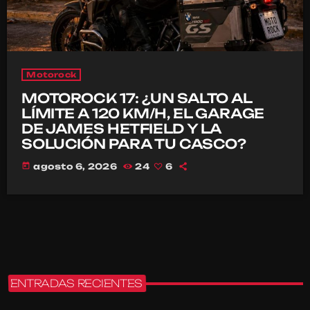
Motorock
MOTOROCK 17: ¿UN SALTO AL
LÍMITE A 120 KM/H, EL GARAGE
DE JAMES HETFIELD Y LA
SOLUCIÓN PARA TU CASCO?
today
agosto 6, 2026
24
6
ENTRADAS RECIENTES