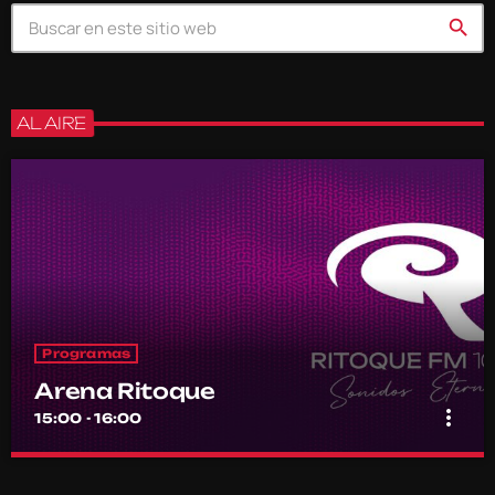
search
AL AIRE
Programas
Arena Ritoque
more_vert
15:00 - 16:00
Arena Ritoque
close