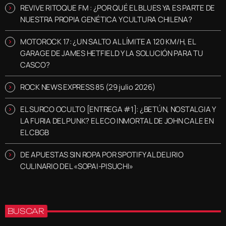
REVIVE RITOQUE FM : ¿POR QUÉ EL BLUES YA ES PARTE DE
NUESTRA PROPIA GENÉTICA Y CULTURA CHILENA?
MOTOROCK 17: ¿UN SALTO AL LÍMITE A 120 KM/H, EL
GARAGE DE JAMES HETFIELD Y LA SOLUCIÓN PARA TU
CASCO?
ROCK NEWS EXPRESS 85 (29 julio 2026)
EL SURCO OCULTO [ENTREGA #1]: ¿BETÚN, NOSTALGIA Y
LA FURIA DEL PUNK? EL ECO INMORTAL DE JOHN CALE EN
EL CBGB
DE APUESTAS SIN ROPA POR SPOTIFY AL DELIRIO
CULINARIO DEL «SOPAI-PISUCHI»
BUSCAR