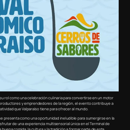
su rol como una celebración culinaria para convertirse en un motor
s productores y emprendedores de la región, el evento contribuye a
creatividad que Valparaíso tiene para ofrecer al mundo.
se presenta como una oportunidad ineludible para sumergirse en la
isfrutar de una experiencia multisensorial única en el Terminal de
buena comida, la cultura y la tradición a formar parte de esta