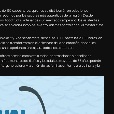
s de 150 expositores, quienes se distribuirán en pabellones
 recorrido por los sabores más auténticos de la región. Desde
os, foodtrucks, artesanos y un mercado campesino, los asistentes
paraíso en cada rincón del evento, además contará con 30 master class
s días 2 y 3 de septiembre, desde las 10:00 hasta las 20:00 horas, en
cio se transformará en el epicentro de la celebración, donde los
o una experiencia única para todos los asistentes.
l ofrece acceso completo a todas las atracciones y pabellones.
 niños menores de 6 años y los adultos mayores de 65 años podrán
ergeneracional y la unión de las familias en torno a la culinaria y la