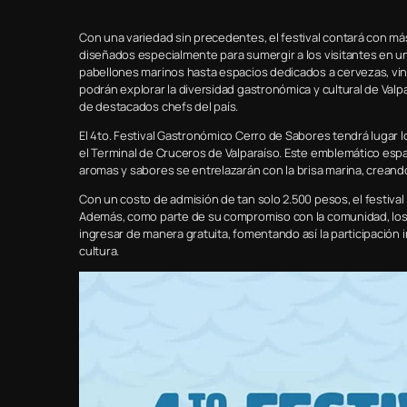
Con una variedad sin precedentes, el festival contará con má
diseñados especialmente para sumergir a los visitantes en un
pabellones marinos hasta espacios dedicados a cervezas, vin
podrán explorar la diversidad gastronómica y cultural de Val
de destacados chefs del país.
El 4to. Festival Gastronómico Cerro de Sabores tendrá lugar lo
el Terminal de Cruceros de Valparaíso. Este emblemático espa
aromas y sabores se entrelazarán con la brisa marina, creand
Con un costo de admisión de tan solo 2.500 pesos, el festiva
Además, como parte de su compromiso con la comunidad, los
ingresar de manera gratuita, fomentando así la participación int
cultura.