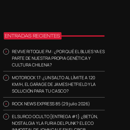
ENTRADAS RECIENTES
REVIVE RITOQUE FM : ¿POR QUÉ EL BLUES YA ES
PARTE DE NUESTRA PROPIA GENÉTICA Y
CULTURA CHILENA?
MOTOROCK 17: ¿UN SALTO AL LÍMITE A 120
KM/H, EL GARAGE DE JAMES HETFIELD Y LA
SOLUCIÓN PARA TU CASCO?
ROCK NEWS EXPRESS 85 (29 julio 2026)
EL SURCO OCULTO [ENTREGA #1]: ¿BETÚN,
NOSTALGIA Y LA FURIA DEL PUNK? EL ECO
INMORTAL DE JOHN CALE EN EL CBGB