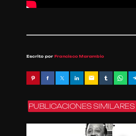
Escrito por
Francisco Marambio
email
PUBLICACIONES SIMILARES