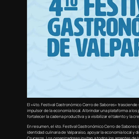
El «4to. Festival Gastronómico Cerro de Sabores» trasciende 
impulsor de la economía local. Al brindar una plataforma a lo
fortalecer la cadena productiva y a visibilizar el talento y la 
En resumen, el 4to. Festival Gastronómico Cerro de Sabores 
identidad culinaria de Valparaíso, apoyar la economía local y d
Cruceros. Los organizadores invitan a todos los amantes de la 