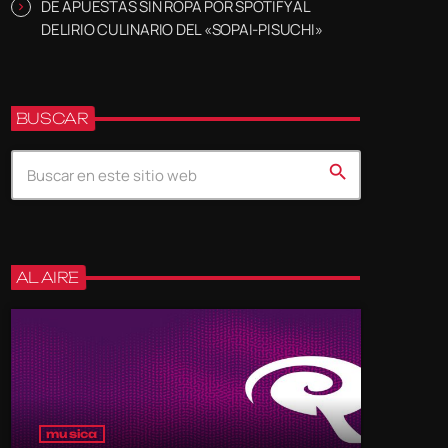
DE APUESTAS SIN ROPA POR SPOTIFY AL
DELIRIO CULINARIO DEL «SOPAI-PISUCHI»
BUSCAR
search
AL AIRE
musica