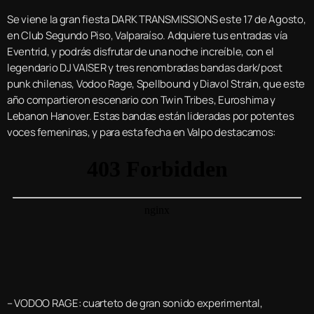
Se viene la gran fiesta DARK TRANSMISSIONS este 17 de Agosto,
en Club Segundo Piso, Valparaíso. Adquiere tus entradas vía
Eventrid, y podrás disfrutar de una noche increíble, con el
legendario DJ VAISER y tres renombradas bandas dark/post
punk chilenas, Vodoo Rage, Spellbound y Diavol Strain, que este
año compartieron escenario con Twin Tribes, Euroshima y
Lebanon Hanover. Estas bandas están lideradas por potentes
voces femeninas, y para esta fecha en Valpo destacamos:
– VODOO RAGE: cuarteto de gran sonido experimental,