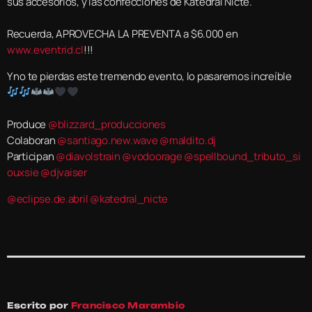
sus accesorios, y las confecciones de Katedral Nicte.
Recuerda, APROVECHA LA PREVENTA a $6.000 en
www.eventrid.cl
!!!
Y no te pierdas este tremendo evento, lo pasaremos increíble
Produce
@blizzard_producciones
Colaboran
@santiago.new.wave
@maldito.dj
Participan
@diavolstrain
@vodoorage
@spellbound_tributo_si
ouxsie
@djvaiser
@eclipse.de.abril
@katedral_nicte
Escrito por
Francisco Marambio