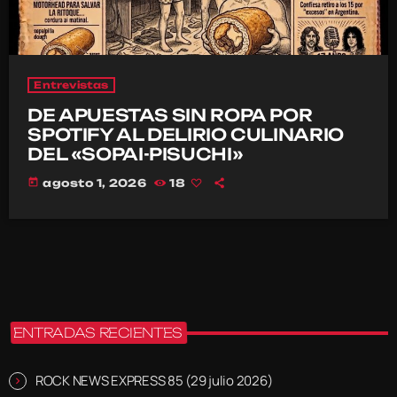
Entrevistas
DE APUESTAS SIN ROPA POR
SPOTIFY AL DELIRIO CULINARIO
DEL «SOPAI-PISUCHI»
today
agosto 1, 2026
18
ENTRADAS RECIENTES
ROCK NEWS EXPRESS 85 (29 julio 2026)