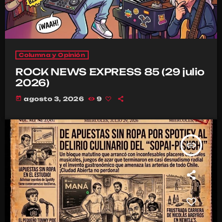
Columna y Opinión
ROCK NEWS EXPRESS 85 (29 julio
2026)
today
agosto 3, 2026
9
insert_link