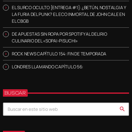
EL SURCO OCULTO [ENTREGA #1]: ¿BETÚN, NOSTALGIA Y
LA FURIA DEL PUNK? EL ECO INMORTAL DE JOHN CALE EN
EL CBGB
DE APUESTAS SIN ROPA POR SPOTIFY AL DELIRIO
CULINARIO DEL «SOPAI-PISUCHI»
ROCK NEWS CAPÍTULO 154: FIN DE TEMPORADA
LONDRES LLAMANDO CAPÍTULO 56:
BUSCAR
search