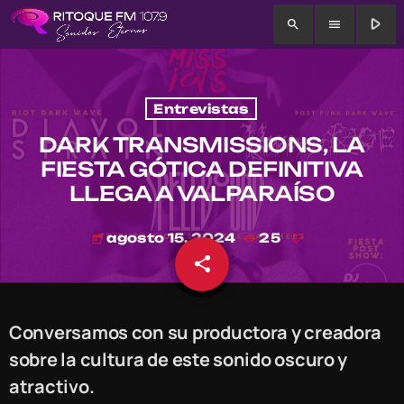
play_arrow
search
menu
Entrevistas
DARK TRANSMISSIONS, LA
FIESTA GÓTICA DEFINITIVA
LLEGA A VALPARAÍSO
agosto 15, 2024
25
today
share
email
Conversamos con su productora y creadora
sobre la cultura de este sonido oscuro y
atractivo.