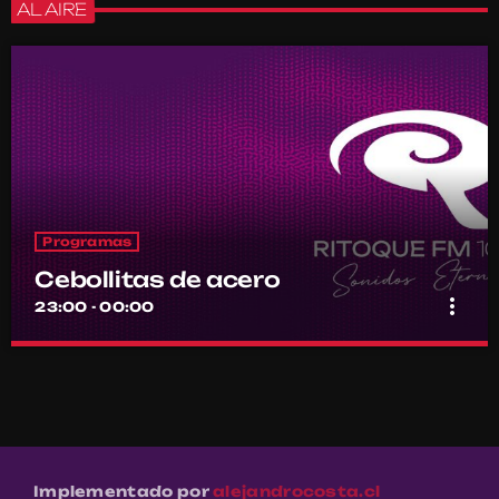
AL AIRE
Programas
Cebollitas de acero
more_vert
23:00 - 00:00
Cebollitas de acero
close
Por el equipo Ritoque FM
Power ballads y clásicos que llegan al alma
Implementado por
alejandrocosta.cl