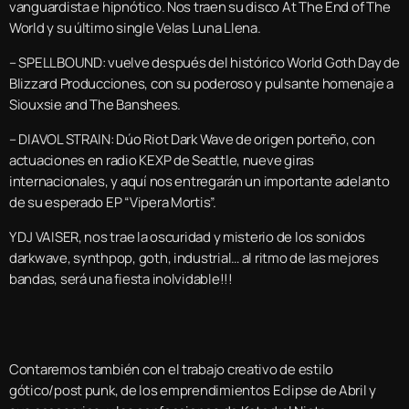
vanguardista e hipnótico. Nos traen su disco At The End of The
World y su último single Velas Luna Llena.
– SPELLBOUND: vuelve después del histórico World Goth Day de
Blizzard Producciones, con su poderoso y pulsante homenaje a
Siouxsie and The Banshees.
– DIAVOL STRAIN: Dúo Riot Dark Wave de origen porteño, con
actuaciones en radio KEXP de Seattle, nueve giras
internacionales, y aquí nos entregarán un importante adelanto
de su esperado EP “Vipera Mortis”.
Y DJ VAISER, nos trae la oscuridad y misterio de los sonidos
darkwave, synthpop, goth, industrial… al ritmo de las mejores
bandas, será una fiesta inolvidable!!!
Contaremos también con el trabajo creativo de estilo
gótico/post punk, de los emprendimientos Eclipse de Abril y