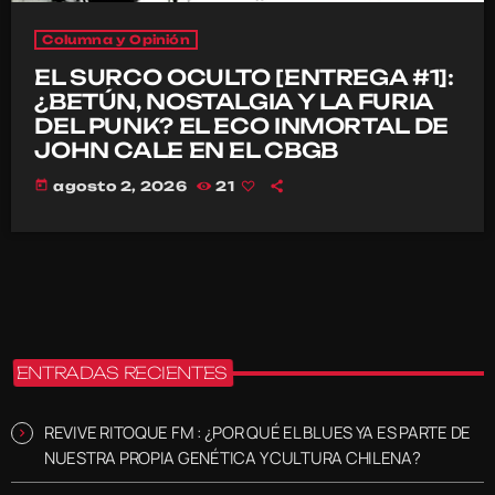
Columna y Opinión
EL SURCO OCULTO [ENTREGA #1]:
¿BETÚN, NOSTALGIA Y LA FURIA
DEL PUNK? EL ECO INMORTAL DE
JOHN CALE EN EL CBGB
today
agosto 2, 2026
21
ENTRADAS RECIENTES
REVIVE RITOQUE FM : ¿POR QUÉ EL BLUES YA ES PARTE DE
NUESTRA PROPIA GENÉTICA Y CULTURA CHILENA?