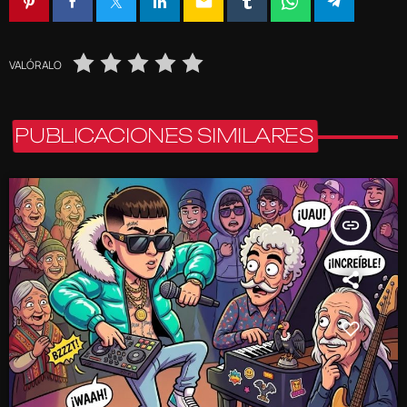
email
VALÓRALO
PUBLICACIONES SIMILARES
insert_link