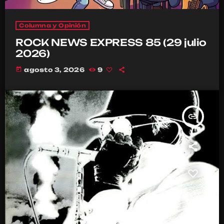
Columna y Opinión
ROCK NEWS EXPRESS 85 (29 julio
2026)
today
agosto 3, 2026
9
insert_link