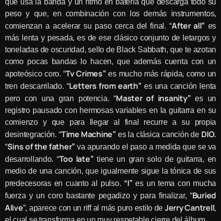
que usa la banda y un ritmo en batería que descarga todo su
peso y que, en combinación con los demás instrumentos,
After all”
comienzan a acelerar su paso cerca del final. “
es
más lenta y pesada, es de ese clásico conjunto de letargos y
toneladas de oscuridad, sello de Black Sabbath, que te azotan
como pocas bandas lo hacen, que además cuenta con un
Tv Crimes”
apoteósico coro. “
es mucho más rápida, como un
Letters from earth”
tren descarrilado. “
es una canción lenta
Master of insanity”
pero con una gran potencia. “
es un
registro pausado con hermosas variables en la guitarra en su
comienzo y que para llegar al final recurre a su propia
Time Machine”
DIO
desintegración. “
es la clásica canción de
.
Sins of the father”
“
va apurando el paso a medida que se va
Too late”
desarrollando. “
tiene un gran solo de guitarra, en
medio de una canción, que igualmente sigue la tónica de sus
“I”
predecesoras en cuanto al pulso.
es un tema con mucha
Buried
fuerza y un coro bastante pegadizo y para finalizar, “
Alive
Jerry Cantrell
”, aparece con un riff al más puro estilo de
,
el cual se transforma en un muy respetable cierre del álbum.