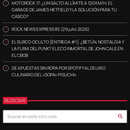
MOTOROCK 17: ¿UN SALTO AL LÍMITE A 120 KM/H, EL
GARAGE DE JAMES HETFIELD Y LA SOLUCIÓN PARA TU
CASCO?
ROCK NEWS EXPRESS 85 (29 julio 2026)
EL SURCO OCULTO [ENTREGA #1]: ¿BETÚN, NOSTALGIA Y
LA FURIA DEL PUNK? EL ECO INMORTAL DE JOHN CALE EN
EL CBGB
DE APUESTAS SIN ROPA POR SPOTIFY AL DELIRIO
CULINARIO DEL «SOPAI-PISUCHI»
BUSCAR
search