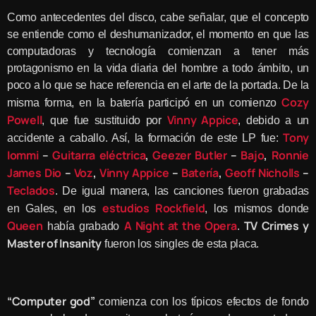
Como antecedentes del disco, cabe señalar, que el concepto
se entiende como el deshumanizador, el momento en que las
computadoras y tecnología comienzan a tener más
protagonismo en la vida diaria del hombre a todo ámbito, un
poco a lo que se hace referencia en el arte de la portada. De la
Cozy
misma forma, en la batería participó en un comienzo
Powell
Vinny Appice
, que fue sustituido por
, debido a un
Tony
accidente a caballo. Así, la formación de este LP fue:
Iommi
–
Guitarra eléctrica
,
Geezer Butler
–
Bajo
,
Ronnie
James Dio
–
Voz
,
Vinny Appice
–
Batería
,
Geoff Nicholls
–
Teclados
. De igual manera, las canciones fueron grabadas
estudios Rockfield
en Gales, en los
, los mismos donde
Queen
A Night at the Opera
TV Crimes y
había grabado
.
Master of Insanity
fueron los singles de esta placa.
“Computer god”
comienza con los típicos efectos de fondo