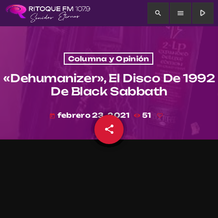
play_arrow
search
menu
Columna y Opinión
«Dehumanizer», El Disco De 1992
De Black Sabbath
febrero 23, 2021
51
today
share
email