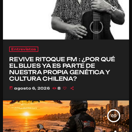
Entrevistas
REVIVE RITOQUE FM : ¿POR QUÉ
EL BLUES YA ES PARTE DE
NUESTRA PROPIA GENÉTICA Y
CULTURA CHILENA?
today
agosto 6, 2026
8
insert_link