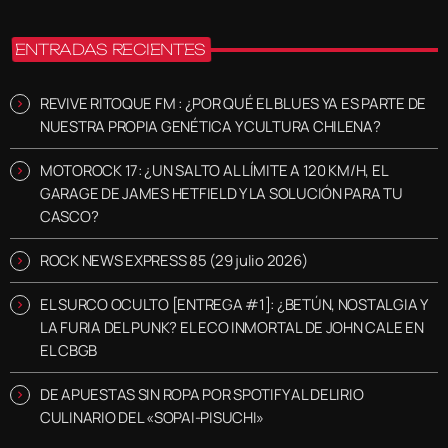
ENTRADAS RECIENTES
REVIVE RITOQUE FM : ¿POR QUÉ EL BLUES YA ES PARTE DE
NUESTRA PROPIA GENÉTICA Y CULTURA CHILENA?
MOTOROCK 17: ¿UN SALTO AL LÍMITE A 120 KM/H, EL
GARAGE DE JAMES HETFIELD Y LA SOLUCIÓN PARA TU
CASCO?
ROCK NEWS EXPRESS 85 (29 julio 2026)
EL SURCO OCULTO [ENTREGA #1]: ¿BETÚN, NOSTALGIA Y
LA FURIA DEL PUNK? EL ECO INMORTAL DE JOHN CALE EN
EL CBGB
DE APUESTAS SIN ROPA POR SPOTIFY AL DELIRIO
CULINARIO DEL «SOPAI-PISUCHI»