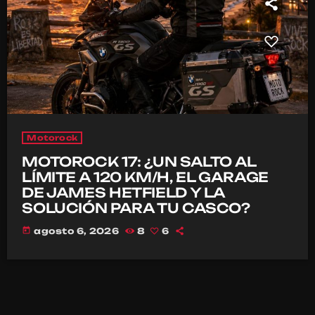
Motorock
MOTOROCK 17: ¿UN SALTO AL
LÍMITE A 120 KM/H, EL GARAGE
DE JAMES HETFIELD Y LA
SOLUCIÓN PARA TU CASCO?
today
agosto 6, 2026
8
6