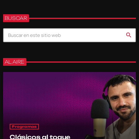
BUSCAR
search
AL AIRE
Programas
Clásicos al toque