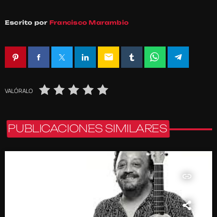
Escrito por
Francisco Marambio
email
VALÓRALO
PUBLICACIONES SIMILARES
insert_link