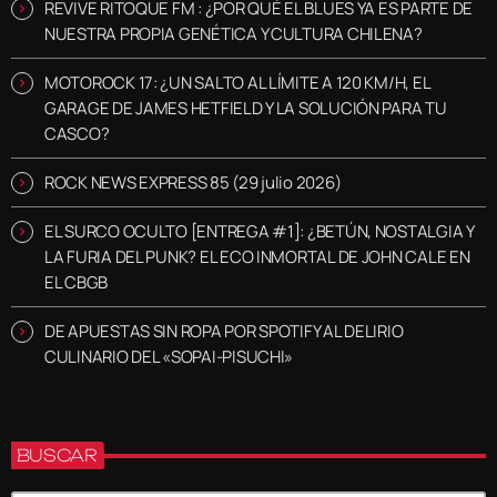
REVIVE RITOQUE FM : ¿POR QUÉ EL BLUES YA ES PARTE DE
NUESTRA PROPIA GENÉTICA Y CULTURA CHILENA?
MOTOROCK 17: ¿UN SALTO AL LÍMITE A 120 KM/H, EL
GARAGE DE JAMES HETFIELD Y LA SOLUCIÓN PARA TU
CASCO?
ROCK NEWS EXPRESS 85 (29 julio 2026)
EL SURCO OCULTO [ENTREGA #1]: ¿BETÚN, NOSTALGIA Y
LA FURIA DEL PUNK? EL ECO INMORTAL DE JOHN CALE EN
EL CBGB
DE APUESTAS SIN ROPA POR SPOTIFY AL DELIRIO
CULINARIO DEL «SOPAI-PISUCHI»
BUSCAR