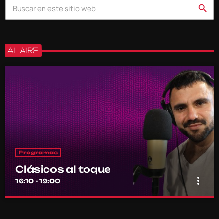
search
AL AIRE
Programas
Clásicos al toque
more_vert
16:10 - 19:00
Clásicos al toque
close