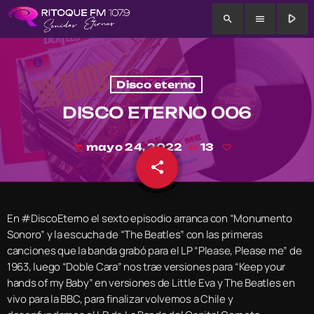
play_arrow
search
menu
Disco eterno
DISCO ETERNO 006
mayo 24, 2022
13
today
share
email
En #DiscoEterno el sexto episodio arranca con “Monumento
Sonoro” y la escucha de “The Beatles” con las primeras
canciones que la banda grabó para el LP “Please, Please me” de
1963, luego “Doble Cara” nos trae versiones para “Keep your
hands of my Baby” en versiones de Little Eva y The Beatles en
vivo para la BBC, para finalizar volvemos a Chile y