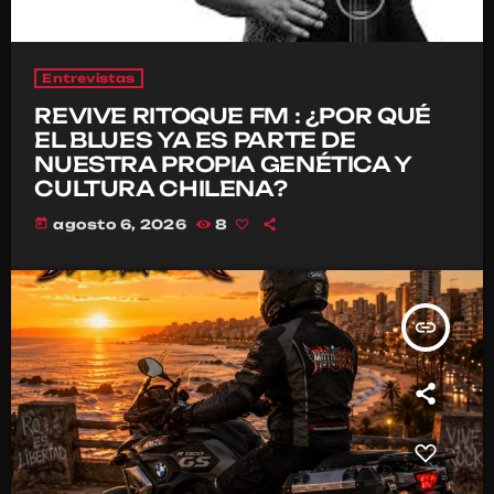
Entrevistas
REVIVE RITOQUE FM : ¿POR QUÉ
EL BLUES YA ES PARTE DE
NUESTRA PROPIA GENÉTICA Y
CULTURA CHILENA?
today
agosto 6, 2026
8
insert_link