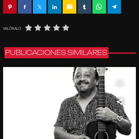
email
VALÓRALO
PUBLICACIONES SIMILARES
insert_link