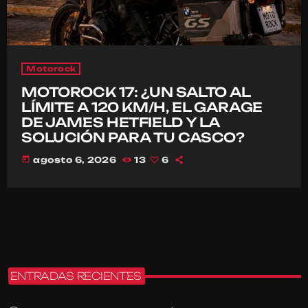
Motorock
MOTOROCK 17: ¿UN SALTO AL
LÍMITE A 120 KM/H, EL GARAGE
DE JAMES HETFIELD Y LA
SOLUCIÓN PARA TU CASCO?
today
agosto 6, 2026
13
6
ENTRADAS RECIENTES