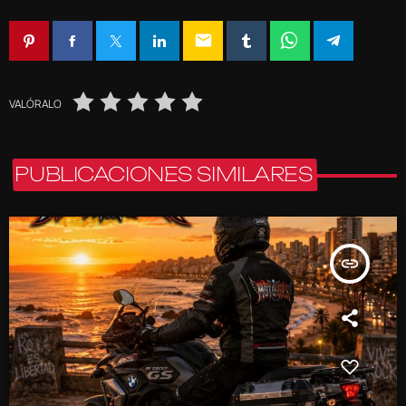
email
VALÓRALO
PUBLICACIONES SIMILARES
insert_link