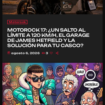
Motorock
MOTOROCK 17: ¿UN SALTO AL
LÍMITE A 120 KM/H, EL GARAGE
DE JAMES HETFIELD Y LA
SOLUCIÓN PARA TU CASCO?
today
agosto 6, 2026
3
insert_link