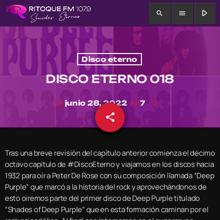
play_arrow
search
menu
Disco eterno
DISCO ETERNO 018
junio 28, 2022
7
today
share
email
Tras una breve revisión del capítulo anterior comienza el décimo
octavo capítulo de #DiscoEterno y viajamos en los discos hacia
1932 para oír a Peter De Rose con su composición llamada “Deep
Purple” que marcó a la historia del rock y aprovechándonos de
esto oiremos parte del primer disco de Deep Purple titulado
“Shades of Deep Purple” que en esta formación caminan por el