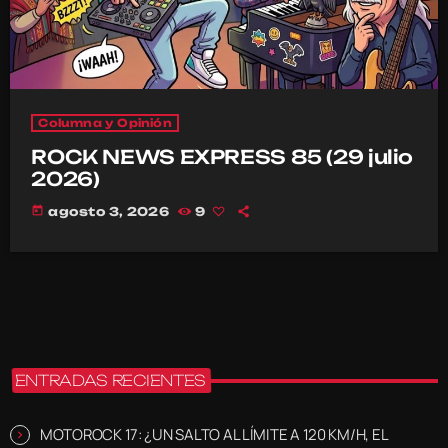
Columna y Opinión
ROCK NEWS EXPRESS 85 (29 julio
2026)
today
agosto 3, 2026
9
ENTRADAS RECIENTES
MOTOROCK 17: ¿UN SALTO AL LÍMITE A 120 KM/H, EL