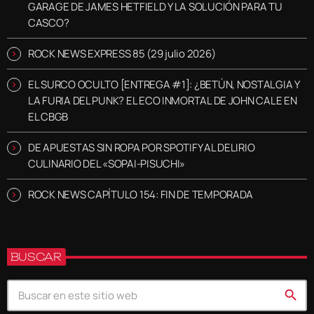
GARAGE DE JAMES HETFIELD Y LA SOLUCIÓN PARA TU
CASCO?
ROCK NEWS EXPRESS 85 (29 julio 2026)
EL SURCO OCULTO [ENTREGA #1]: ¿BETÚN, NOSTALGIA Y
LA FURIA DEL PUNK? EL ECO INMORTAL DE JOHN CALE EN
EL CBGB
DE APUESTAS SIN ROPA POR SPOTIFY AL DELIRIO
CULINARIO DEL «SOPAI-PISUCHI»
ROCK NEWS CAPÍTULO 154: FIN DE TEMPORADA
BUSCAR
search