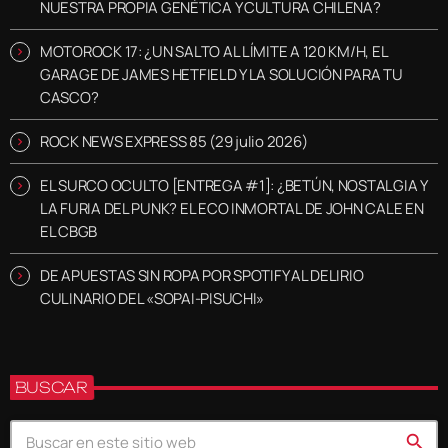
NUESTRA PROPIA GENÉTICA Y CULTURA CHILENA?
MOTOROCK 17: ¿UN SALTO AL LÍMITE A 120 KM/H, EL
GARAGE DE JAMES HETFIELD Y LA SOLUCIÓN PARA TU
CASCO?
ROCK NEWS EXPRESS 85 (29 julio 2026)
EL SURCO OCULTO [ENTREGA #1]: ¿BETÚN, NOSTALGIA Y
LA FURIA DEL PUNK? EL ECO INMORTAL DE JOHN CALE EN
EL CBGB
DE APUESTAS SIN ROPA POR SPOTIFY AL DELIRIO
CULINARIO DEL «SOPAI-PISUCHI»
BUSCAR
search