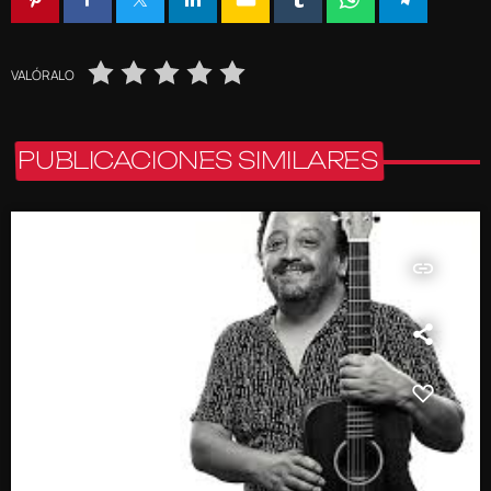
VALÓRALO
PUBLICACIONES SIMILARES
insert_link