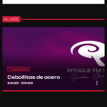
AL AIRE
Programas
Cebollitas de acero
more_vert
23:00 - 00:00
Cebollitas de acero
close
Por el equipo Ritoque FM