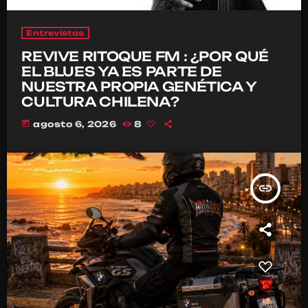
Entrevistas
REVIVE RITOQUE FM : ¿POR QUÉ
EL BLUES YA ES PARTE DE
NUESTRA PROPIA GENÉTICA Y
CULTURA CHILENA?
today
agosto 6, 2026
8
insert_link