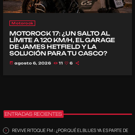
Motorock
MOTOROCK 17: ¿UN SALTO AL
LÍMITE A 120 KM/H, EL GARAGE
DE JAMES HETFIELD Y LA
SOLUCIÓN PARA TU CASCO?
today
agosto 6, 2026
11
6
ENTRADAS RECIENTES
REVIVE RITOQUE FM : ¿POR QUÉ EL BLUES YA ES PARTE DE