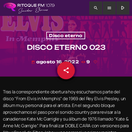
play_arrow
search
menu
Disco eterno
DISCO ETERNO 023
agosto 16, 2022
9
today
share
email
Tras la correspondiente obertura hoy escuchamos parte del
disco “From Elvis in Memphis” de 1969 del Rey Elvis Presley, un
álbum muy personal para el artista. En el segundo bloque
aprovechamos el paso por el sonido country para revisar a la
canadiense Kate Mc Garrigle y su álbum de 1976 llamado “Kate &
Anne Mc Garrigle”. Para finalizar DOBLE CARA con versiones para