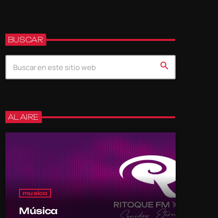
BUSCAR
search
AL AIRE
musica
Música