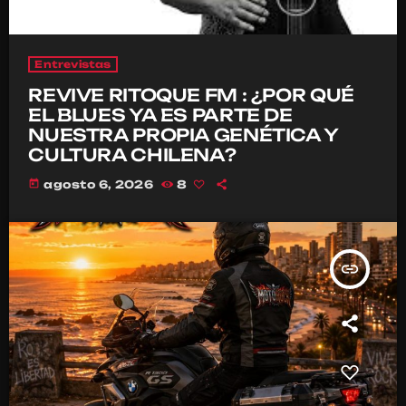
Entrevistas
REVIVE RITOQUE FM : ¿POR QUÉ
EL BLUES YA ES PARTE DE
NUESTRA PROPIA GENÉTICA Y
CULTURA CHILENA?
today
agosto 6, 2026
8
insert_link