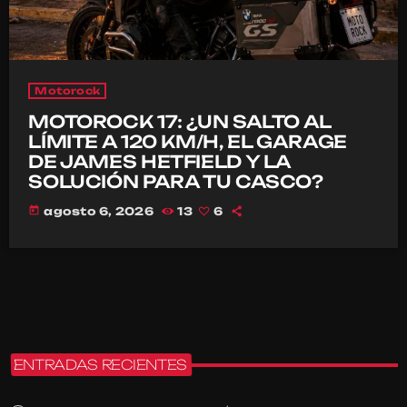
Motorock
MOTOROCK 17: ¿UN SALTO AL
LÍMITE A 120 KM/H, EL GARAGE
DE JAMES HETFIELD Y LA
SOLUCIÓN PARA TU CASCO?
today
agosto 6, 2026
13
6
ENTRADAS RECIENTES