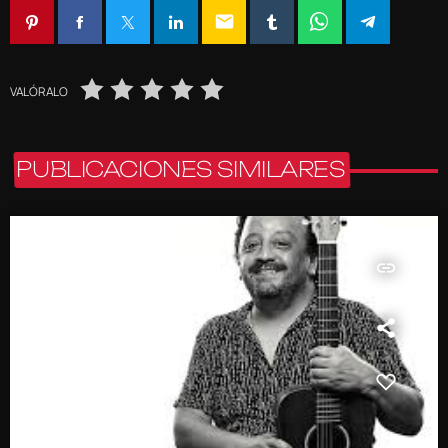
email
VALÓRALO
PUBLICACIONES SIMILARES
insert_link