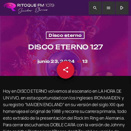
play_arrow
search
menu
Disco eterno
DISCO ETERNO 127
junio 23, 2024
13
today
share
email
Hoy en DISCO ETERNO volvemos al escenario en LA HORA DE
UN VIVO, en esta oportunidad con los ingleses IRON MAIDEN y
su registro “MAIDEN ENGLAND” en su versión del siglo XXI que
homenajea el original de 1988 y recorre su carrera primaria, todo
esto extraído de la presentación del Rock Im Ring en Alemania.
Para cerrar escuchamos DOBLE CARA con la versión de Johnny