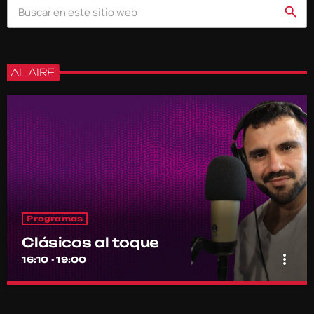
search
AL AIRE
Programas
Clásicos al toque
more_vert
16:10 - 19:00
Clásicos al toque
close