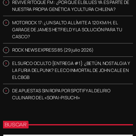
REVIVE RITOQUE FM : ¿POR QUÉ EL BLUES YA ES PARTE DE
NUESTRA PROPIA GENÉTICA Y CULTURA CHILENA?
MOTOROCK 17: ¿UN SALTO AL LÍMITE A 120 KM/H, EL
GARAGE DE JAMES HETFIELD Y LA SOLUCIÓN PARA TU
CASCO?
ROCK NEWS EXPRESS 85 (29 julio 2026)
EL SURCO OCULTO [ENTREGA #1]: ¿BETÚN, NOSTALGIA Y
LA FURIA DEL PUNK? EL ECO INMORTAL DE JOHN CALE EN
EL CBGB
DE APUESTAS SIN ROPA POR SPOTIFY AL DELIRIO
CULINARIO DEL «SOPAI-PISUCHI»
BUSCAR