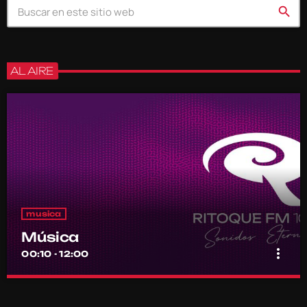
search
AL AIRE
musica
Música
more_vert
00:10 - 12:00
Música
close