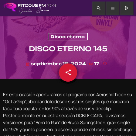
play_arrow
search
menu
Disco eterno
DISCO ETERNO 145
septiembre 18, 2024
17
today
share
email
En esta ocasión aperturamos el programa con Aerosmith con su
“Get a Grip”, abordándolo desde sus tres singles que marcaron
la cultura popular en los 90’s a través de sus videoclip.
Posteriormente en nuestra sección DOBLE CARA, revisamos
versiones para “Born to Run” de Bruce Springsteen, gran single
de 1975 y que lo pone en la escena grande del rock, sin embargo