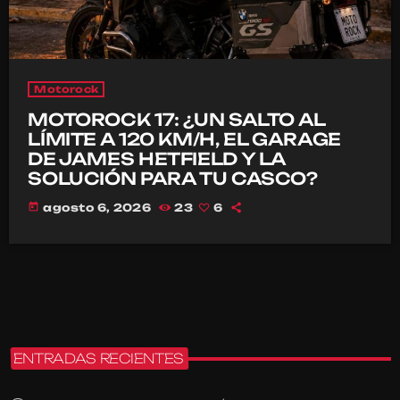
Motorock
MOTOROCK 17: ¿UN SALTO AL
LÍMITE A 120 KM/H, EL GARAGE
DE JAMES HETFIELD Y LA
SOLUCIÓN PARA TU CASCO?
today
agosto 6, 2026
23
6
ENTRADAS RECIENTES