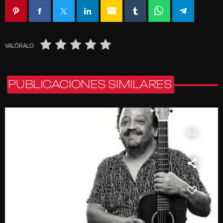
email
VALÓRALO
PUBLICACIONES SIMILARES
insert_link