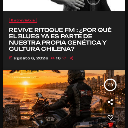
Entrevistas
REVIVE RITOQUE FM : ¿POR QUÉ
EL BLUES YA ES PARTE DE
NUESTRA PROPIA GENÉTICA Y
CULTURA CHILENA?
today
agosto 6, 2026
16
insert_link