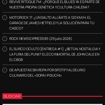
REVIVE RITOQUE FM : ¿POR QUÉ EL BLUES YA ES PARTE DE
NUESTRA PROPIA GENÉTICA Y CULTURA CHILENA?
MOTOROCK 17: ¿UN SALTO AL LÍMITE A 120 KM/H, EL
GARAGE DE JAMES HETFIELD Y LA SOLUCIÓN PARA TU
CASCO?
ROCK NEWS EXPRESS 85 (29 julio 2026)
EL SURCO OCULTO [ENTREGA #1]: ¿BETÚN, NOSTALGIA Y
LA FURIA DEL PUNK? EL ECO INMORTAL DE JOHN CALE EN
EL CBGB
DE APUESTAS SIN ROPA POR SPOTIFY AL DELIRIO
CULINARIO DEL «SOPAI-PISUCHI»
BUSCAR