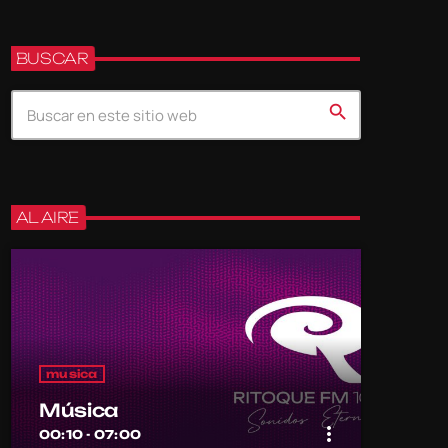
BUSCAR
search
AL AIRE
musica
Música
more_vert
00:10 - 07:00