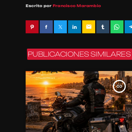
Escrito por
Francisco Marambio
email
PUBLICACIONES SIMILARES
insert_link