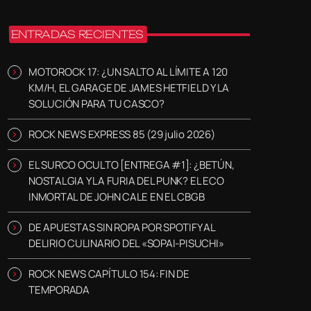
ENTRADAS RECIENTES
MOTOROCK 17: ¿UN SALTO AL LÍMITE A 120
KM/H, EL GARAGE DE JAMES HETFIELD Y LA
SOLUCIÓN PARA TU CASCO?
ROCK NEWS EXPRESS 85 (29 julio 2026)
EL SURCO OCULTO [ENTREGA #1]: ¿BETÚN,
NOSTALGIA Y LA FURIA DEL PUNK? EL ECO
INMORTAL DE JOHN CALE EN EL CBGB
DE APUESTAS SIN ROPA POR SPOTIFY AL
DELIRIO CULINARIO DEL «SOPAI-PISUCHI»
ROCK NEWS CAPÍTULO 154: FIN DE
TEMPORADA