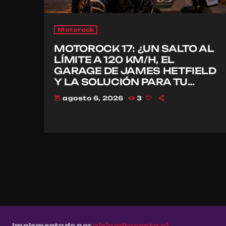
Motorock
MOTOROCK 17: ¿UN SALTO AL
LÍMITE A 120 KM/H, EL
GARAGE DE JAMES HETFIELD
Y LA SOLUCIÓN PARA TU
CASCO?
agosto 6, 2026
3
today
Implementado por
alejandrocosta.cl