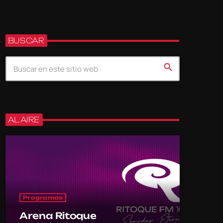
BUSCAR
search
AL AIRE
Programas
Arena Ritoque