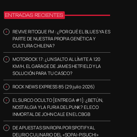
ENTRADAS RECIENTES
REVIVE RITOQUE FM : ¿POR QUÉ EL BLUES YA ES
PARTE DE NUESTRA PROPIA GENÉTICA Y
CULTURA CHILENA?
MOTOROCK 17: ¿UN SALTO AL LÍMITE A 120
KM/H, EL GARAGE DE JAMES HETFIELD Y LA
SOLUCIÓN PARA TU CASCO?
ROCK NEWS EXPRESS 85 (29 julio 2026)
EL SURCO OCULTO [ENTREGA #1]: ¿BETÚN,
NOSTALGIA Y LA FURIA DEL PUNK? EL ECO
INMORTAL DE JOHN CALE EN EL CBGB
DE APUESTAS SIN ROPA POR SPOTIFY AL
DELIRIO CULINARIO DEL «SOPAI-PISUCHI»