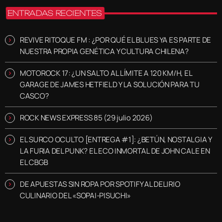
ENTRADAS RECIENTES
REVIVE RITOQUE FM : ¿POR QUÉ EL BLUES YA ES PARTE DE
NUESTRA PROPIA GENÉTICA Y CULTURA CHILENA?
MOTOROCK 17: ¿UN SALTO AL LÍMITE A 120 KM/H, EL
GARAGE DE JAMES HETFIELD Y LA SOLUCIÓN PARA TU
CASCO?
ROCK NEWS EXPRESS 85 (29 julio 2026)
EL SURCO OCULTO [ENTREGA #1]: ¿BETÚN, NOSTALGIA Y
LA FURIA DEL PUNK? EL ECO INMORTAL DE JOHN CALE EN
EL CBGB
DE APUESTAS SIN ROPA POR SPOTIFY AL DELIRIO
CULINARIO DEL «SOPAI-PISUCHI»