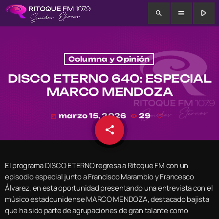
play_arrow
search
menu
Columna y Opinión
DISCO ETERNO 640: ESPECIAL
MARCO MENDOZA
marzo 15, 2026
29
today
share
email
El programa DISCO ETERNO regresa a Ritoque FM con un
episodio especial junto a Francisco Marambio y Francesco
Álvarez, en esta oportunidad presentando una entrevista con el
músico estadounidense MARCO MENDOZA, destacado bajista
que ha sido parte de agrupaciones de gran talante como