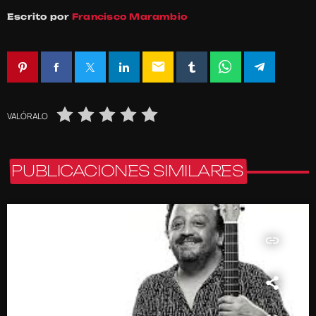
Escrito por
Francisco Marambio
email
VALÓRALO
PUBLICACIONES SIMILARES
insert_link