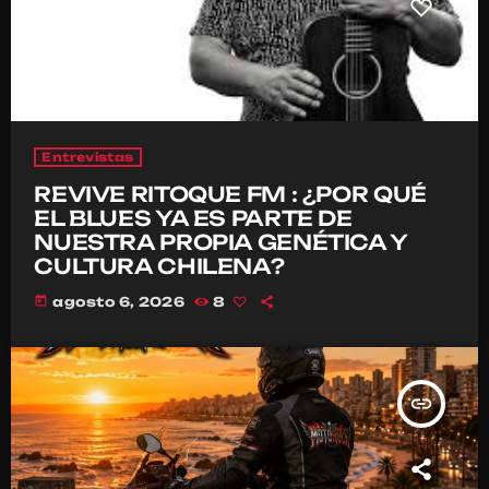
Entrevistas
REVIVE RITOQUE FM : ¿POR QUÉ
EL BLUES YA ES PARTE DE
NUESTRA PROPIA GENÉTICA Y
CULTURA CHILENA?
today
agosto 6, 2026
8
insert_link