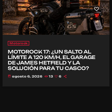
Motorock
MOTOROCK 17: ¿UN SALTO AL
LÍMITE A 120 KM/H, EL GARAGE
DE JAMES HETFIELD Y LA
SOLUCIÓN PARA TU CASCO?
today
agosto 6, 2026
13
6