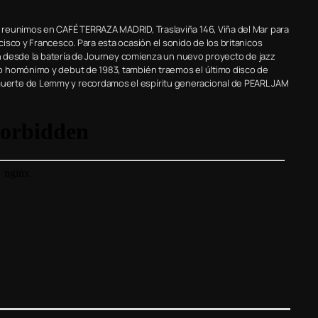
 reunimos en CAFÉ TERRAZA MADRID, Traslaviña 146, Viña del Mar para
isco y Francesco. Para esta ocasión el sonido de los britanicos
ien desde la batería de Journey comienza un nuevo proyecto de jazz
o homónimo y debut de 1983, también traemos el último disco de
uerte de Lemmy y recordamos el espíritu generacional de PEARL JAM