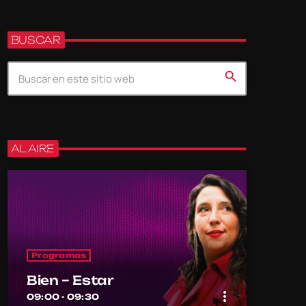
BUSCAR
search
AL AIRE
Programas
Bien – Estar
more_vert
09:00 - 09:30