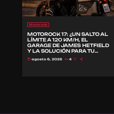
Motorock
MOTOROCK 17: ¿UN SALTO AL
LÍMITE A 120 KM/H, EL
GARAGE DE JAMES HETFIELD
Y LA SOLUCIÓN PARA TU
CASCO?
agosto 6, 2026
4
today