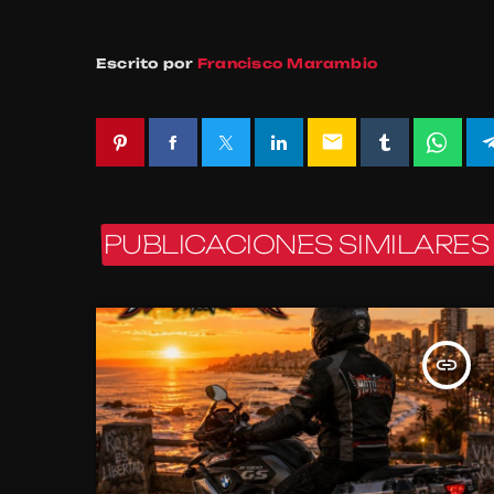
Escrito por
Francisco Marambio
email
PUBLICACIONES SIMILARES
insert_link