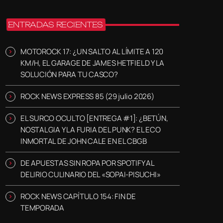
ENTRADAS RECIENTES
MOTOROCK 17: ¿UN SALTO AL LÍMITE A 120
KM/H, EL GARAGE DE JAMES HETFIELD Y LA
SOLUCIÓN PARA TU CASCO?
ROCK NEWS EXPRESS 85 (29 julio 2026)
EL SURCO OCULTO [ENTREGA #1]: ¿BETÚN,
NOSTALGIA Y LA FURIA DEL PUNK? EL ECO
INMORTAL DE JOHN CALE EN EL CBGB
DE APUESTAS SIN ROPA POR SPOTIFY AL
DELIRIO CULINARIO DEL «SOPAI-PISUCHI»
ROCK NEWS CAPÍTULO 154: FIN DE
TEMPORADA