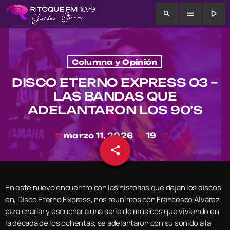
play_arrow
search
menu
Columna y Opinión
DISCO ETERNO EXPRESS 03 –
LAS BANDAS QUE
ADELANTARON LOS 90’S
marzo 11, 2026
19
today
share
email
En este nuevo encuentro con las historias que dejan los discos
en, Disco Eterno Express, nos reunimos con Francesco Álvarez
para charlar y escuchar a una serie de músicos que viviendo en
la década de los ochentas, se adelantaron con su sonido a la