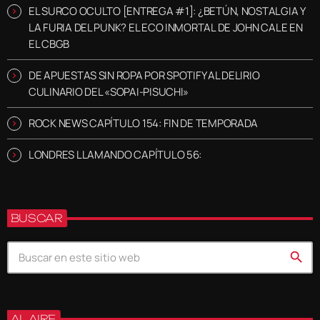
EL SURCO OCULTO [ENTREGA #1]: ¿BETÚN, NOSTALGIA Y
LA FURIA DEL PUNK? EL ECO INMORTAL DE JOHN CALE EN
EL CBGB
DE APUESTAS SIN ROPA POR SPOTIFY AL DELIRIO
CULINARIO DEL «SOPAI-PISUCHI»
ROCK NEWS CAPÍTULO 154: FIN DE TEMPORADA
LONDRES LLAMANDO CAPÍTULO 56:
BUSCAR
search
AL AIRE