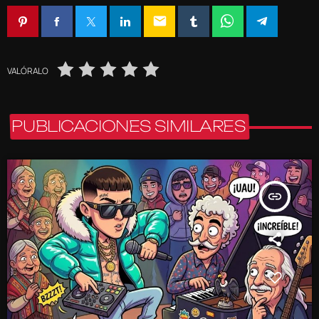
email
VALÓRALO
PUBLICACIONES SIMILARES
insert_link