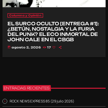
Columna y Opinión
EL SURCO OCULTO [ENTREGA #1]:
¿BETÚN, NOSTALGIA Y LA FURIA
DEL PUNK? EL ECO INMORTAL DE
JOHN CALE EN EL CBGB
today
agosto 2, 2026
17
ENTRADAS RECIENTES
ROCK NEWS EXPRESS 85 (29 julio 2026)