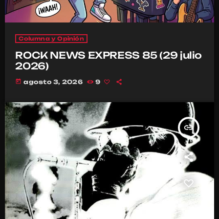
Columna y Opinión
ROCK NEWS EXPRESS 85 (29 julio
2026)
today
agosto 3, 2026
9
insert_link