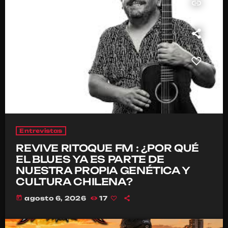
insert_link
Entrevistas
REVIVE RITOQUE FM : ¿POR QUÉ
EL BLUES YA ES PARTE DE
NUESTRA PROPIA GENÉTICA Y
CULTURA CHILENA?
today
agosto 6, 2026
17