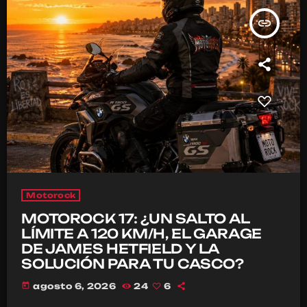
insert_link
Motorock
MOTOROCK 17: ¿UN SALTO AL
LÍMITE A 120 KM/H, EL GARAGE
DE JAMES HETFIELD Y LA
SOLUCIÓN PARA TU CASCO?
today
agosto 6, 2026
24
6