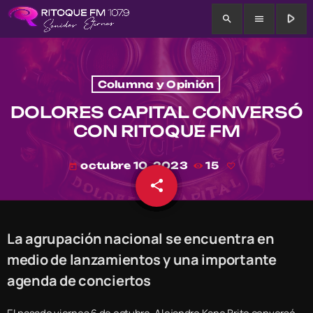
play_arrow
search
menu
Columna y Opinión
DOLORES CAPITAL CONVERSÓ
CON RITOQUE FM
octubre 10, 2023
15
today
share
email
La agrupación nacional se encuentra en
medio de lanzamientos y una importante
agenda de conciertos