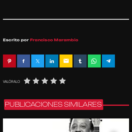
Escrito por
Francisco Marambio
email
VALÓRALO
PUBLICACIONES SIMILARES