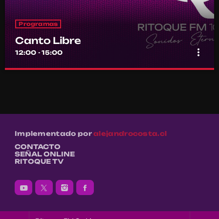
Programas
Canto Libre
more_vert
12:00 - 15:00
Canto Libre
close
Conducido por Sergio Figueroa
El canto con sentido y razón de los pueblos al sur del Río Bravo
Implementado por
alejandrocosta.cl
CONTACTO
SEÑAL ONLINE
RITOQUE TV