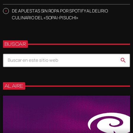
DE APUESTAS SIN ROPA POR SPOTIFY AL DELIRIO
CULINARIO DEL «SOPAI-PISUCHI»
BUSCAR
search
AL AIRE