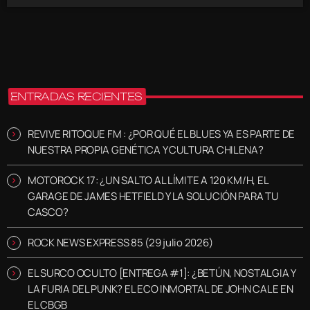
ENTRADAS RECIENTES
REVIVE RITOQUE FM : ¿POR QUÉ EL BLUES YA ES PARTE DE
NUESTRA PROPIA GENÉTICA Y CULTURA CHILENA?
MOTOROCK 17: ¿UN SALTO AL LÍMITE A 120 KM/H, EL
GARAGE DE JAMES HETFIELD Y LA SOLUCIÓN PARA TU
CASCO?
ROCK NEWS EXPRESS 85 (29 julio 2026)
EL SURCO OCULTO [ENTREGA #1]: ¿BETÚN, NOSTALGIA Y
LA FURIA DEL PUNK? EL ECO INMORTAL DE JOHN CALE EN
EL CBGB