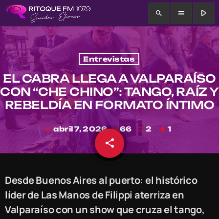
play_arrow
search
menu
Entrevistas
EL CABRA LLEGA A VALPARAÍSO
CON “CHE CHINO”: TANGO, RAÍZ Y
REBELDÍA EN FORMATO ÍNTIMO
abril 7, 2026
66
2
1
today
share
email
2
Desde Buenos Aires al puerto: el histórico
líder de Las Manos de Filippi aterriza en
Valparaíso con un show que cruza el tango,