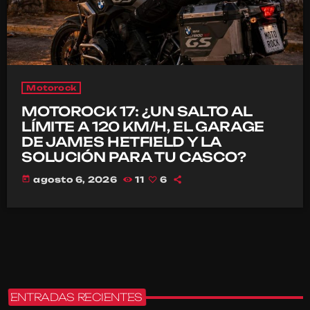
Motorock
MOTOROCK 17: ¿UN SALTO AL
LÍMITE A 120 KM/H, EL GARAGE
DE JAMES HETFIELD Y LA
SOLUCIÓN PARA TU CASCO?
today
agosto 6, 2026
11
6
ENTRADAS RECIENTES