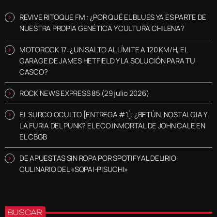
REVIVE RITOQUE FM : ¿POR QUÉ EL BLUES YA ES PARTE DE
NUESTRA PROPIA GENÉTICA Y CULTURA CHILENA?
MOTOROCK 17: ¿UN SALTO AL LÍMITE A 120 KM/H, EL
GARAGE DE JAMES HETFIELD Y LA SOLUCIÓN PARA TU
CASCO?
ROCK NEWS EXPRESS 85 (29 julio 2026)
EL SURCO OCULTO [ENTREGA #1]: ¿BETÚN, NOSTALGIA Y
LA FURIA DEL PUNK? EL ECO INMORTAL DE JOHN CALE EN
EL CBGB
DE APUESTAS SIN ROPA POR SPOTIFY AL DELIRIO
CULINARIO DEL «SOPAI-PISUCHI»
BUSCAR