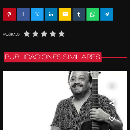
email
VALÓRALO
PUBLICACIONES SIMILARES
insert_link