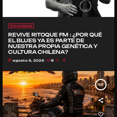
Entrevistas
REVIVE RITOQUE FM : ¿POR QUÉ
EL BLUES YA ES PARTE DE
NUESTRA PROPIA GENÉTICA Y
CULTURA CHILENA?
today
agosto 6, 2026
8
insert_link