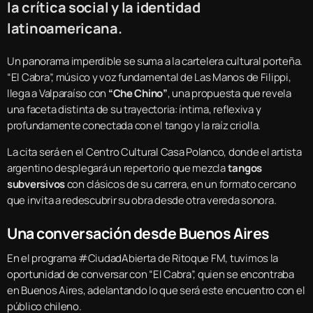
la crítica social y la identidad
latinoamericana.
Un panorama imperdible se suma a la cartelera cultural porteña.
“El Cabra”, músico y voz fundamental de Las Manos de Filippi,
llega a Valparaíso con
“Che Chino”
, una propuesta que revela
una faceta distinta de su trayectoria: íntima, reflexiva y
profundamente conectada con el tango y la raíz criolla.
La cita será en el Centro Cultural Casa Polanco, donde el artista
argentino desplegará un repertorio que mezcla
tangos
subversivos
con clásicos de su carrera, en un formato cercano
que invita a redescubrir su obra desde otra vereda sonora.
Una conversación desde Buenos Aires
En el programa #CiudadAbierta de Ritoque FM, tuvimos la
oportunidad de conversar con “El Cabra”, quien se encontraba
en Buenos Aires, adelantando lo que será este encuentro con el
público chileno.