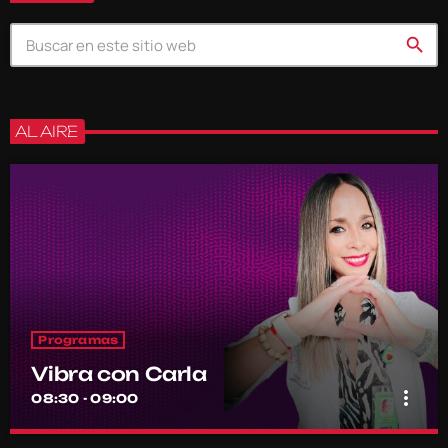
search
AL AIRE
Programas
Vibra con Carla
more_vert
08:30 - 09:00