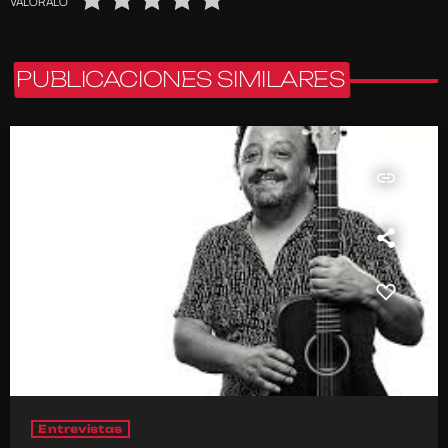
VALÓRALO
PUBLICACIONES SIMILARES
insert_link
Entrevistas