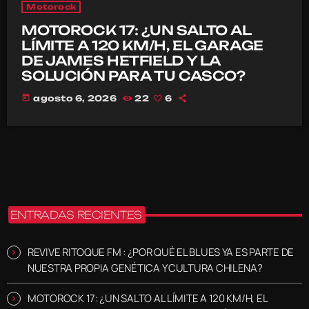
Motorock
MOTOROCK 17: ¿UN SALTO AL
LÍMITE A 120 KM/H, EL GARAGE
DE JAMES HETFIELD Y LA
SOLUCIÓN PARA TU CASCO?
today
agosto 6, 2026
22
6
ENTRADAS RECIENTES
REVIVE RITOQUE FM : ¿POR QUÉ EL BLUES YA ES PARTE DE
NUESTRA PROPIA GENÉTICA Y CULTURA CHILENA?
MOTOROCK 17: ¿UN SALTO AL LÍMITE A 120 KM/H, EL