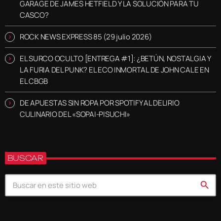
GARAGE DE JAMES HETFIELD Y LA SOLUCIÓN PARA TU
CASCO?
ROCK NEWS EXPRESS 85 (29 julio 2026)
EL SURCO OCULTO [ENTREGA #1]: ¿BETÚN, NOSTALGIA Y
LA FURIA DEL PUNK? EL ECO INMORTAL DE JOHN CALE EN
EL CBGB
DE APUESTAS SIN ROPA POR SPOTIFY AL DELIRIO
CULINARIO DEL «SOPAI-PISUCHI»
BUSCAR
search