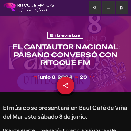
play_arrow
search
menu
Entrevistas
EL CANTAUTOR NACIONAL
PAISANO CONVERSÓ CON
RITOQUE FM
junio 8, 2024
23
today
share
email
El músico se presentará en Baul Café de Viña
del Mar este sábado 8 de junio.
Una interesante conversación tuvieron la mañana de este