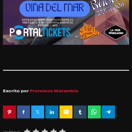
Escrito por
Francisco Marambio
email