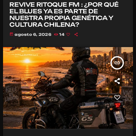
REVIVE RITOQUE FM : ¿POR QUÉ
EL BLUES YA ES PARTE DE
NUESTRA PROPIA GENÉTICA Y
CULTURA CHILENA?
today
agosto 6, 2026
14
insert_link