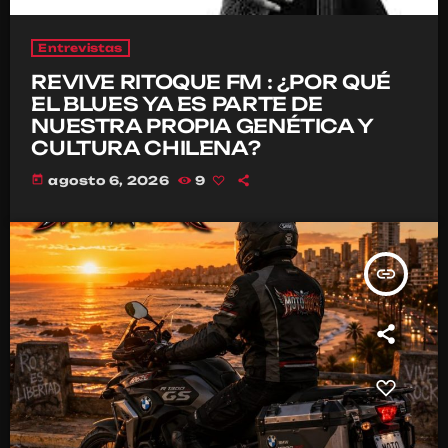
Entrevistas
REVIVE RITOQUE FM : ¿POR QUÉ
EL BLUES YA ES PARTE DE
NUESTRA PROPIA GENÉTICA Y
CULTURA CHILENA?
today
agosto 6, 2026
9
insert_link