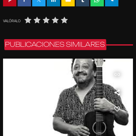
VALÓRALO
PUBLICACIONES SIMILARES
insert_link