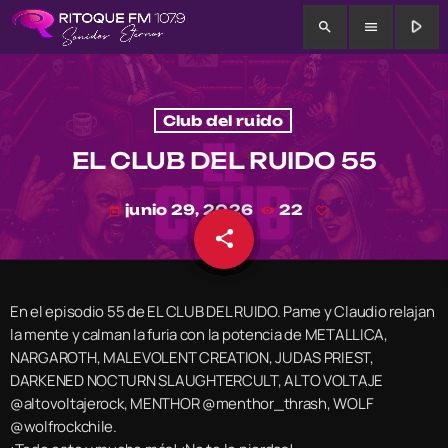
play_arrow
search
menu
Club del ruido
EL CLUB DEL RUIDO 55
junio 29, 2026
22
today
share
email
En el episodio 55 de EL CLUB DEL RUIDO. Pame y Claudio relajan
la mente y calman la furia con la potencia de METALLICA,
NARGAROTH, MALEVOLENT CREATION, JUDAS PRIEST,
DARKENED NOCTURN SLAUGHTERCULT, ALTO VOLTAJE
@altovoltajerock, MENTHOR @menthor_thrash, WOLF
@wolfrockchile.