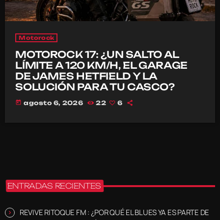
Motorock
MOTOROCK 17: ¿UN SALTO AL
LÍMITE A 120 KM/H, EL GARAGE
DE JAMES HETFIELD Y LA
SOLUCIÓN PARA TU CASCO?
today
agosto 6, 2026
22
6
ENTRADAS RECIENTES
REVIVE RITOQUE FM : ¿POR QUÉ EL BLUES YA ES PARTE DE