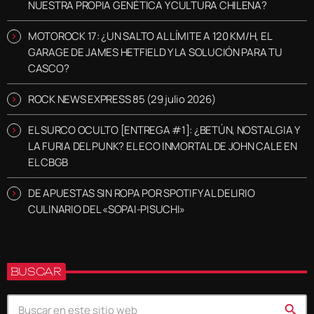
NUESTRA PROPIA GENÉTICA Y CULTURA CHILENA?
MOTOROCK 17: ¿UN SALTO AL LÍMITE A 120 KM/H, EL
GARAGE DE JAMES HETFIELD Y LA SOLUCIÓN PARA TU
CASCO?
ROCK NEWS EXPRESS 85 (29 julio 2026)
EL SURCO OCULTO [ENTREGA #1]: ¿BETÚN, NOSTALGIA Y
LA FURIA DEL PUNK? EL ECO INMORTAL DE JOHN CALE EN
EL CBGB
DE APUESTAS SIN ROPA POR SPOTIFY AL DELIRIO
CULINARIO DEL «SOPAI-PISUCHI»
BUSCAR
search