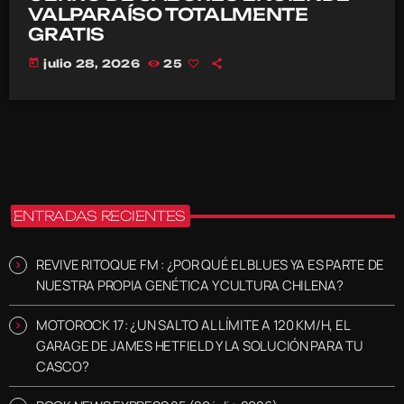
VALPARAÍSO TOTALMENTE
GRATIS
today
julio 28, 2026
25
ENTRADAS RECIENTES
REVIVE RITOQUE FM : ¿POR QUÉ EL BLUES YA ES PARTE DE
NUESTRA PROPIA GENÉTICA Y CULTURA CHILENA?
MOTOROCK 17: ¿UN SALTO AL LÍMITE A 120 KM/H, EL
GARAGE DE JAMES HETFIELD Y LA SOLUCIÓN PARA TU
CASCO?