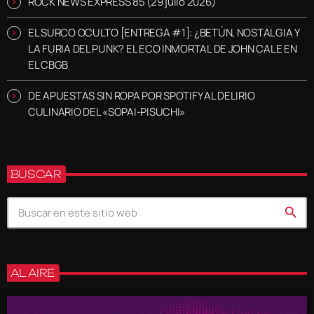
ROCK NEWS EXPRESS 85 (29 julio 2026)
EL SURCO OCULTO [ENTREGA #1]: ¿BETÚN, NOSTALGIA Y
LA FURIA DEL PUNK? EL ECO INMORTAL DE JOHN CALE EN
EL CBGB
DE APUESTAS SIN ROPA POR SPOTIFY AL DELIRIO
CULINARIO DEL «SOPAI-PISUCHI»
BUSCAR
search
AL AIRE