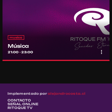
musica
Música
more_vert
21:00 - 23:00
Música
close
Por el equipo Ritoque FM
Música
Implementado por
alejandrocosta.cl
CONTACTO
SEÑAL ONLINE
RITOQUE TV