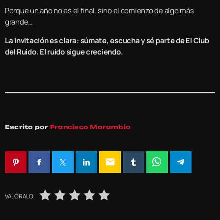
Porque un año no es el final, sino el comienzo de algo más
grande…
La invitación es clara: súmate, escucha y sé parte de El Club
del Ruido. El ruido sigue creciendo.
Escrito por
Francisco Marambio
email
VALÓRALO