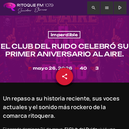
play_arrow
search
menu
imperdible
EL CLUB DEL RUIDO CELEBRÓ SU
PRIMER ANIVERSARIO AL AIRE.
mayo 26, 2026
40
3
today
share
email
3
Un repaso a su historia reciente, sus voces
actuales y el sonido más rockero de la
comarca ritoquera.