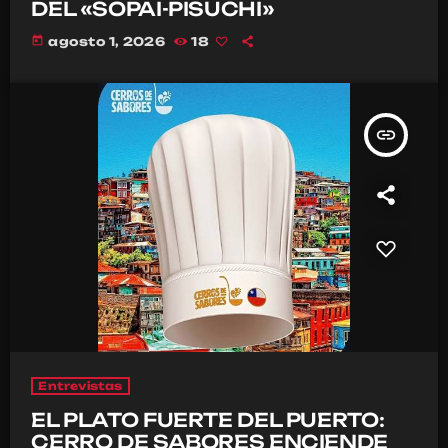
DEL «SOPAI-PISUCHI»
today
agosto 1, 2026
18
insert_link
Entrevistas
EL PLATO FUERTE DEL PUERTO:
CERRO DE SABORES ENCIENDE