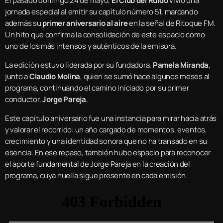
El pasado domingo 24 de mayo,
El Club del Ruido
vivió una
jornada especial al emitir su capítulo número 51, marcando
además su
primer aniversario al aire
en la señal de Ritoque FM.
Un hito que confirma la consolidación de este espacio como
uno de los más intensos y auténticos de la emisora.
La edición estuvo liderada por su fundadora,
Pamela Miranda
,
junto a
Claudio Molina
, quien se sumó hace algunos meses al
programa, continuando el camino iniciado por su primer
conductor,
Jorge Pareja
.
Este capítulo aniversario fue una instancia para mirar hacia atrás
y valorar el recorrido: un año cargado de momentos, eventos,
crecimiento y una identidad sonora que no ha transado en su
esencia. En ese repaso, también hubo espacio para reconocer
el aporte fundamental de Jorge Pareja en la creación del
programa, cuya huella sigue presente en cada emisión.