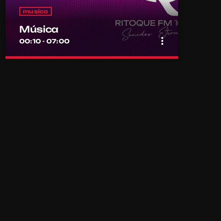
musica
Música
more_vert
00:10 - 07:00
close
Música
Por el equipo Ritoque FM
Música