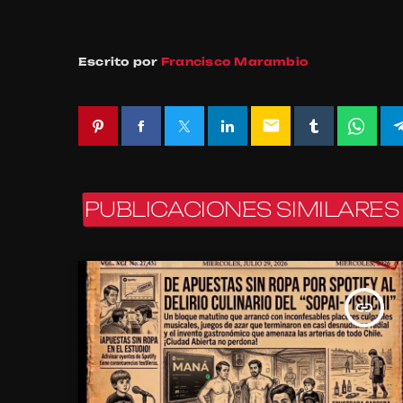
Escrito por
Francisco Marambio
email
PUBLICACIONES SIMILARES
insert_link