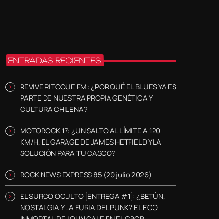
ENTRADAS RECIENTES
REVIVE RITOQUE FM : ¿POR QUÉ EL BLUES YA ES
PARTE DE NUESTRA PROPIA GENÉTICA Y
CULTURA CHILENA?
MOTOROCK 17: ¿UN SALTO AL LÍMITE A 120
KM/H, EL GARAGE DE JAMES HETFIELD Y LA
SOLUCIÓN PARA TU CASCO?
ROCK NEWS EXPRESS 85 (29 julio 2026)
EL SURCO OCULTO [ENTREGA #1]: ¿BETÚN,
NOSTALGIA Y LA FURIA DEL PUNK? EL ECO
INMORTAL DE JOHN CALE EN EL CBGB