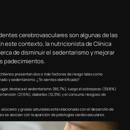
cidentes cerebrovasculares son algunas de las
este contexto, la nutricionista de Clínica
cerca de disminuir el sedentarismo y mejorar
tos padecimientos.
 chilenos presentan dos o más factores de riesgo tales como
erado y sedentarismo. ¿Te sientes identificado?
 lugar, destaca el sedentarismo (86,7%), luego el sobrepeso (39,8%)
ipertensión (27,6%), diabetes (12,3%) y el consumo riesgoso de
 azúcares y grasas saturadas está relacionado con el desarrollo de
es se asocian con la aparición de patologías cardiovasculares.