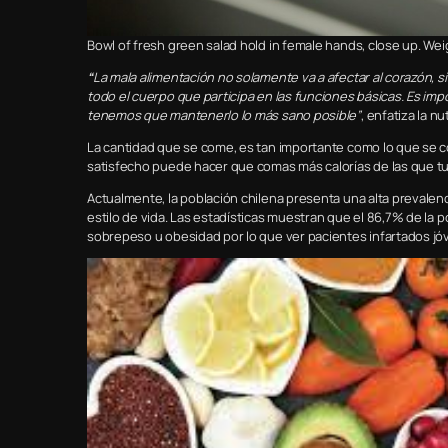
Bowl of fresh green salad hold in female hands, close up. We
“
La mala alimentación no solamente va a afectar al corazón, s
todo el cuerpo que participa en las funciones básicas. Es im
tenemos que mantenerlo lo más sano posible”
, enfatiza la n
La cantidad que se come, es tan importante como lo que se co
satisfecho puede hacer que comas más calorías de las que tu
Actualmente, la población chilena presenta una alta prevalen
estilo de vida. Las estadísticas muestran que el 86,7% de la 
sobrepeso u obesidad por lo que ver pacientes infartados j