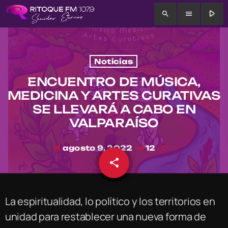
play_arrow
search
menu
Noticias
ENCUENTRO DE MÚSICA,
MEDICINA Y ARTES CURATIVAS
SE LLEVARÁ A CABO EN
VALPARAÍSO
agosto 9, 2022
12
today
share
email
La espiritualidad, lo político y los territorios en
unidad para restablecer una nueva forma de