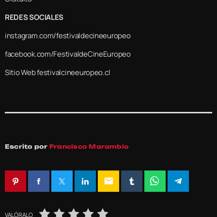
REDES SOCIALES
instagram.com/festivaldecineeuropeo
facebook.com/FestivaldeCineEuropeo
Sitio Web festivalcineeuropeo.cl
Escrito por
Francisco Marambio
email
VALÓRALO