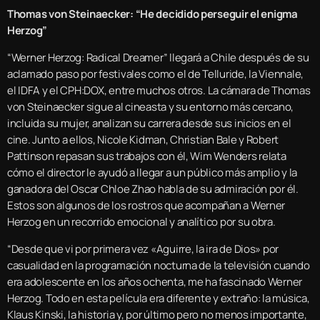
Thomas von Steinaecker: “
He decidido perseguir el enigma
Herzog”
“Werner Herzog: Radical Dreamer” llegará a Chile después de su
aclamado paso por festivales como el de Telluride, la Viennale,
el IDFA y el CPH:DOX, entre muchos otros. La cámara de Thomas
von Steinaecker sigue al cineasta y su entorno más cercano,
incluida su mujer, analizan su carrera desde sus inicios en el
cine. Junto a ellos, Nicole Kidman, Christian Bale y Robert
Pattinson repasan sus trabajos con él, Wim Wenders relata
cómo el director le ayudó a llegar a un público más amplio y la
ganadora del Oscar Chloe Zhao habla de su admiración por él.
Estos son algunos de los rostros que acompañan a Werner
Herzog en un recorrido emocional y analítico por su obra.
“Desde que vi por primera vez «Aguirre, la ira de Dios» por
casualidad en la programación nocturna de la televisión cuando
era adolescente en los años ochenta, me ha fascinado Werner
Herzog. Todo en esta película era diferente y extraño: la música,
Klaus Kinski, la historia y, por último pero no menos importante,