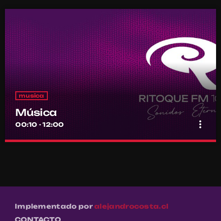
musica
Música
more_vert
00:10 - 12:00
Música
close
Por el equipo Ritoque FM
Música
Implementado por
alejandrocosta.cl
CONTACTO