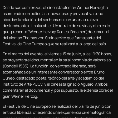
Desde sus comienzos, el cineasta alemán Werner Herzog ha
asombrado con películas innovadoras y provocativas que
abordan la relación del ser humano con una naturaleza
deslumbrante e implacable. Un retrato de su vida y obra es lo
que presenta “Werner Herzog: Radical Dreamer”, documental
del alemán Thomas von Steinaecker que forma parte del
Festival de Cine Europeo que se realizará a lo largo del país.
En el marco del evento, el viernes 15 de junio, a las 19:30 horas,
se proyectará el documental en la sala Insomnia de Valparaíso
(Condell 1585). La función, con entrada liberada, será
acompañada de un interesante conversatorio entre Bruno
Cuneo, destacado poeta, teórico del arte y académico del
Instituto de Arte PUCV, y el cineasta Ignacio Agüero. Ambos
comentarán el documental y, por supuesto, la extensa obra del
gran Werner Herzog.
El Festival de Cine Europeo se realizará del 5 al 16 de junio con
entrada liberada, ofreciendo una experiencia cinematográfica