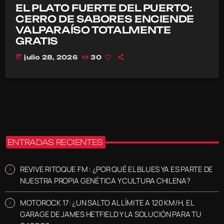
EL PLATO FUERTE DEL PUERTO:
CERRO DE SABORES ENCIENDE
VALPARAÍSO TOTALMENTE
GRATIS
today
julio 28, 2026
30
ENTRADAS RECIENTES
REVIVE RITOQUE FM : ¿POR QUÉ EL BLUES YA ES PARTE DE
NUESTRA PROPIA GENÉTICA Y CULTURA CHILENA?
MOTOROCK 17: ¿UN SALTO AL LÍMITE A 120 KM/H, EL
GARAGE DE JAMES HETFIELD Y LA SOLUCIÓN PARA TU