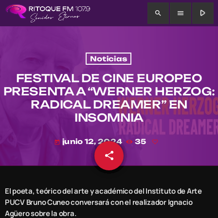
play_arrow
search
menu
Noticias
FESTIVAL DE CINE EUROPEO
PRESENTA A “WERNER HERZOG:
RADICAL DREAMER” EN
INSOMNIA
junio 12, 2024
35
today
share
email
El poeta, teórico del arte y académico del Instituto de Arte
PUCV Bruno Cuneo conversará con el realizador Ignacio
Agüero sobre la obra.