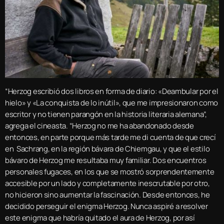
“Herzog escribió dos libros en forma de diario: «Deambular por el
hielo» y «La conquista de lo inútil», que me impresionaron como
escritor y no tienen parangón en la historia literaria alemana”,
agrega el cineasta. “Herzog no me ha abandonado desde
entonces, en parte porque más tarde me di cuenta de que crecí
en Sachrang, en la región bávara de Chiemgau, y que el estilo
bávaro de Herzog me resultaba muy familiar. Dos encuentros
personales fugaces, en los que se mostró sorprendentemente
accesible por un lado y completamente inescrutable por otro,
no hicieron sino aumentar la fascinación. Desde entonces, he
decidido perseguir el enigma Herzog. Nunca aspiré a resolver
este enigma que habría quitado el aura de Herzog, por así