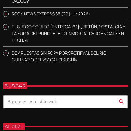
CASCO?
ROCK NEWS EXPRESS 85 (29 julio 2026)
EL SURCO OCULTO [ENTREGA #1]: ¿BETÚN, NOSTALGIA Y
LA FURIA DEL PUNK? EL ECO INMORTAL DE JOHN CALE EN
EL CBGB
DE APUESTAS SIN ROPA POR SPOTIFY AL DELIRIO
CULINARIO DEL «SOPAI-PISUCHI»
BUSCAR
search
AL AIRE