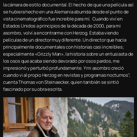
la cámara de estilo documental. El hecho de que una película así
se hubiera hecho en una Alemania aburrida desde el punto de
vista cinematográfico fue increíble para mí. Cuando viví en
Estados Unidos a principios de la década de 2000, para mi
asombro, volví a encontrarme con Herzog. Estaba viendo
películas de un director muy diferente. Un director que hacía
principalmente documentales con historias casi increíbles;
especialmente «Grizzly Man», la historia sobre un entusiasta de
los osos que acaba siendo devorado por osos pardos, me
impresionó y perturbó profundamente. Y mi asombro creció
cuando vi al propio Herzog en revistas y programas nocturnos”,
cuenta Thomas von Steinaecker, quien también se sintió
fascinado por su obra escrita.