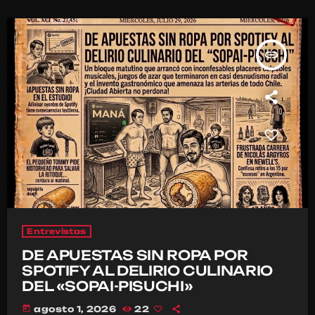
insert_link
Entrevistas
DE APUESTAS SIN ROPA POR
SPOTIFY AL DELIRIO CULINARIO
DEL «SOPAI-PISUCHI»
today
agosto 1, 2026
22