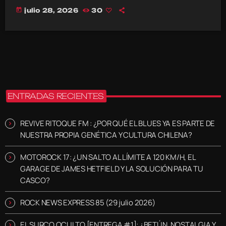
today
julio 28, 2026
30
ENTRADAS RECIENTES
REVIVE RITOQUE FM : ¿POR QUÉ EL BLUES YA ES PARTE DE
NUESTRA PROPIA GENÉTICA Y CULTURA CHILENA?
MOTOROCK 17: ¿UN SALTO AL LÍMITE A 120 KM/H, EL
GARAGE DE JAMES HETFIELD Y LA SOLUCIÓN PARA TU
CASCO?
ROCK NEWS EXPRESS 85 (29 julio 2026)
EL SURCO OCULTO [ENTREGA #1]: ¿BETÚN, NOSTALGIA Y