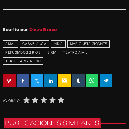
Escrito por
Diego Bravo
AMAL
CASABLANCA
INDIA
MARIONETA GIGANTE
REFUGIADOS SIRIOS
SIRIA
TEATRO A MIL
TEATRO ARGENTINO
email
VALÓRALO
PUBLICACIONES SIMILARES