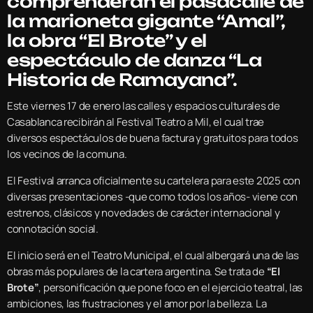
comprenderán
el pasacalle de
la marioneta gigante “Amal”,
la obra “El Brote” y el
espectáculo de danza “La
Historia de Ramayana”.
Este viernes 17 de enero las calles y espacios culturales de
Casablanca recibirán al Festival Teatro a Mil, el cual trae
diversos espectáculos de buena factura y gratuitos para todos
los vecinos de la comuna.
El Festival arranca oficialmente su cartelera para este 2025 con
diversas presentaciones -que como todos los años- viene con
estrenos, clásicos y novedades de carácter internacional y
connotación social.
El inicio será en el Teatro Municipal, el cual albergará una de las
obras más populares de la cartera argentina. Se trata de
“El
Brote”
, personificación que pone foco en el ejercicio teatral, las
ambiciones, las frustraciones y el amor por la belleza. La