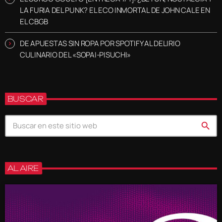
LA FURIA DEL PUNK? EL ECO INMORTAL DE JOHN CALE EN
EL CBGB
DE APUESTAS SIN ROPA POR SPOTIFY AL DELIRIO
CULINARIO DEL «SOPAI-PISUCHI»
BUSCAR
search
AL AIRE