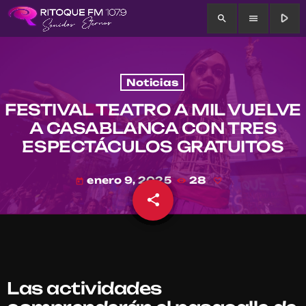
play_arrow
search
menu
Noticias
FESTIVAL TEATRO A MIL VUELVE
A CASABLANCA CON TRES
ESPECTÁCULOS GRATUITOS
enero 9, 2025
28
today
share
email
Las actividades