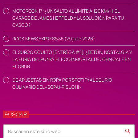
MOTOROCK 17: ¿UN SALTO AL LÍMITE A 120 KM/H, EL
GARAGE DE JAMES HETFIELD Y LA SOLUCIÓN PARA TU
CASCO?
ROCK NEWS EXPRESS 85 (29 julio 2026)
EL SURCO OCULTO [ENTREGA #1]: ¿BETÚN, NOSTALGIA Y
LA FURIA DEL PUNK? EL ECO INMORTAL DE JOHN CALE EN
EL CBGB
DE APUESTAS SIN ROPA POR SPOTIFY AL DELIRIO
CULINARIO DEL «SOPAI-PISUCHI»
BUSCAR
search