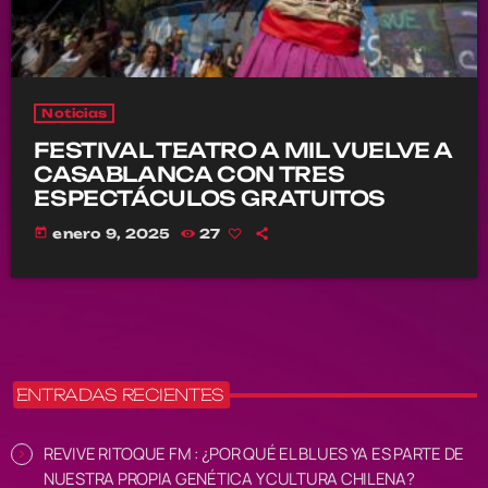
Noticias
FESTIVAL TEATRO A MIL VUELVE A
CASABLANCA CON TRES
ESPECTÁCULOS GRATUITOS
today
enero 9, 2025
27
ENTRADAS RECIENTES
REVIVE RITOQUE FM : ¿POR QUÉ EL BLUES YA ES PARTE DE
NUESTRA PROPIA GENÉTICA Y CULTURA CHILENA?