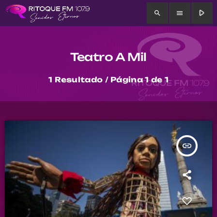
play_arrow
search
menu
Teatro A Mil
1 Resultado / Página 1 de 1
insert_link