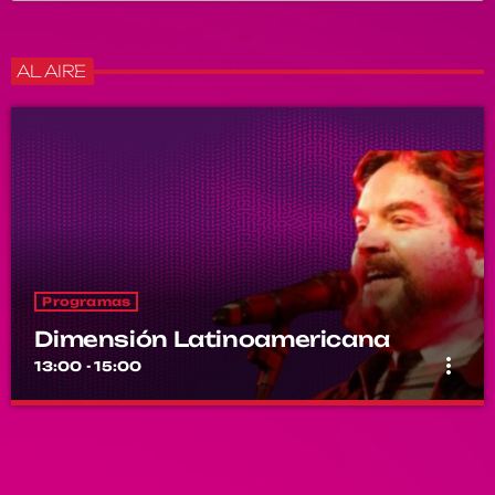
AL AIRE
Programas
Dimensión Latinoamericana
more_vert
13:00 - 15:00
Dimensión Latinoamericana
close
Con Thelmo Aguilar